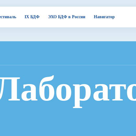
стиваль
IX БДФ
ЭХО БДФ в России
Навигатор
Лаборат