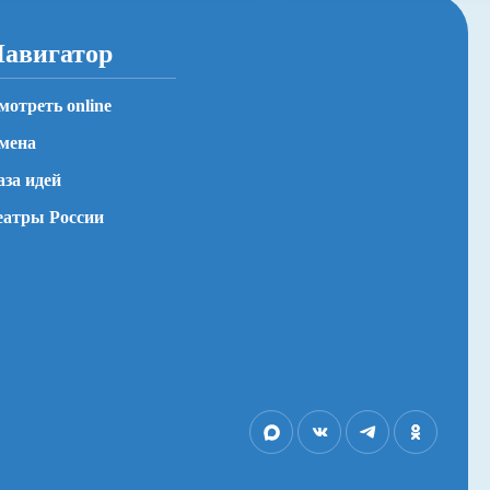
авигатор
мотреть online
мена
аза идей
еатры России