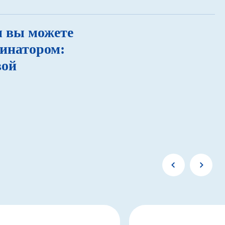
м вы можете
динатором:
вой