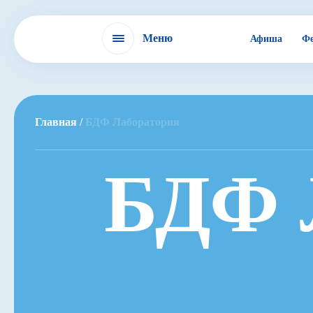
Меню
Афиша
Фе
Фестиваль
Главная /
БДФ Лаборатория
IX БДФ
БДФ 
ЭХО БДФ в России
ЭХО БДФ в мире