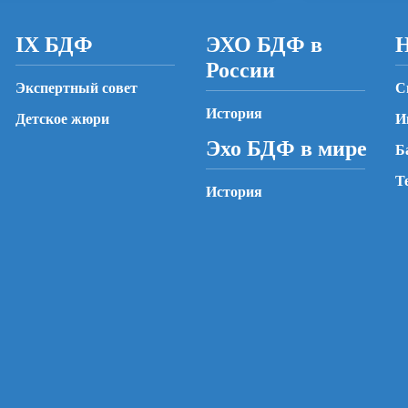
IX БДФ
ЭХО БДФ в
Н
России
Экспертный совет
С
История
Детское жюри
И
Эхо БДФ в мире
Б
Т
История