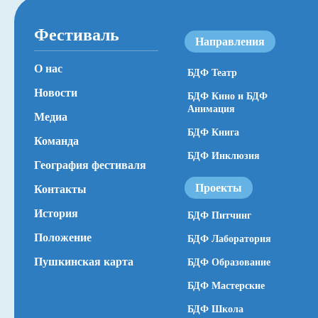
Фестиваль
Направления
О нас
БДФ Театр
Новости
БДФ Кино и БДФ
Анимация
Медиа
БДФ Книга
Команда
БДФ Инклюзия
География фестиваля
Проекты
Контакты
История
БДФ Питчинг
Положение
БДФ Лаборатория
Пушкинская карта
БДФ Образование
БДФ Мастерские
БДФ Школа