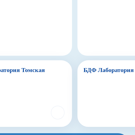
атория Томская
БДФ Лаборатори