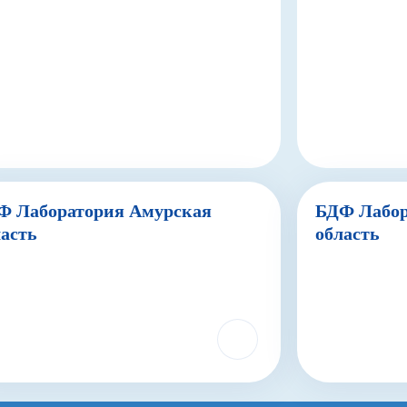
Ф Лаборатория Амурская
БДФ Лабор
ласть
область