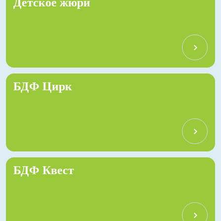
Детское жюри
БДФ Цирк
БДФ Квест