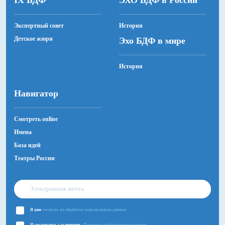
IX БДФ
ЭХО БДФ в России
Экспертный совет
История
Детское жюри
Эхо БДФ в мире
История
Навигатор
Смотреть online
Имена
База идей
Театры России
Я даю
согласие на обработку персональных данных
Я соглашаюсь с условиями «
Политики конфиденциальности
»