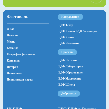
Фестиваль
Направления
БДФ Театр
О нас
БДФ Кино и БДФ Анимация
Новости
БДФ Книга
Медиа
БДФ Инклюзия
Команда
Проекты
География фестиваля
БДФ Питчинг
Контакты
БДФ Лаборатория
История
БДФ Образование
Положение
БДФ Мастерские
Пушкинская карта
БДФ Школа
Доброкасса