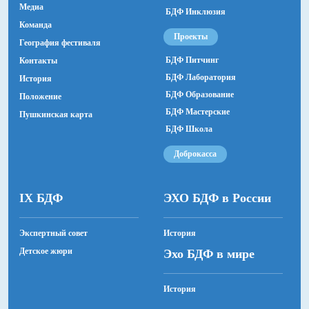
Медиа
БДФ Инклюзия
Команда
Проекты
География фестиваля
БДФ Питчинг
Контакты
БДФ Лаборатория
История
БДФ Образование
Положение
БДФ Мастерские
Пушкинская карта
БДФ Школа
Доброкасса
IX БДФ
ЭХО БДФ в России
Экспертный совет
История
Детское жюри
Эхо БДФ в мире
История