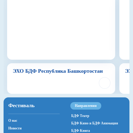
ЭХО БДФ Республика Башкортостан
ЭХ
Фестиваль
Направления
БДФ Театр
О нас
БДФ Кино и БДФ Анимация
Новости
БДФ Книга