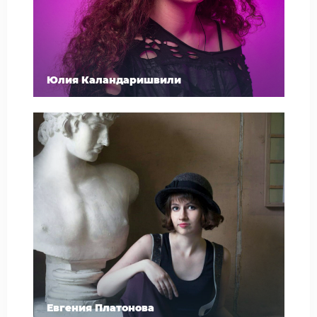
Юлия Каландаришвили
Евгения Платонова