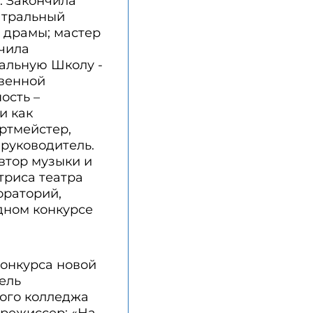
. Закончила
атральный
а драмы; мастер
нчила
альную Школу -
твенной
ость –
и как
ертмейстер,
руководитель.
Автор музыки и
триса театра
ораторий,
дном конкурсе
конкурса новой
ель
кого колледжа