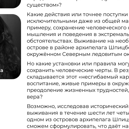
существом»?
Какие действия или точнее поступки
исключительными даже из общей ма
примеру, сохранение человеческого 
мышления и поведения в экстремал
обстоятельствах. Выживание на нео
острове в районе архипелага Шпицб
окружённом Северным ледовитым ок
Но какие установки или правила мог
сохранить человеческие черты. В рез
а
складывается этот «несгибаемый кар
воспитание, живые примеры в окруж
преодоление жизненных трудностей,
вера?
Возможно, исследовав исторически
выживания в течение шести лет чет
одном из островов архипелага Шпиц
сможем сформулировать, что даёт н