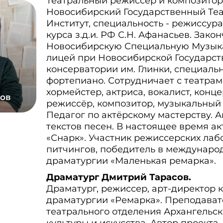
Театральный режиссер и композитор
Новосибирский Государственный Те
Институт, специальность - режиссур
курса з.д.и. РФ С.Н. Афанасьев. Зако
Новосибирскую Специальную Музык
лицей при Новосибирской Государс
консерватории им. Глинки, специальн
фортепиано. Сотрудничает с театрам
хормейстер, актриса, вокалист, конц
ов
режиссёр, композитор, музыкальный 
Педагог по актёрскому мастерству. 
текстов песен. В настоящее время ак
«Снарк». Участник режиссерских лаб
питчингов, победитель в междунаро
драматургии «Маленькая ремарка».
Драматург Дмитрий Тарасов.
Драматург, режиссер, арт-директор 
драматургии «Ремарка». Преподават
театрального отделения Архангельс