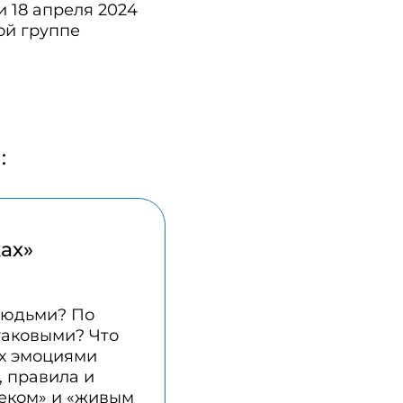
и 18 апреля 2024
ой группе
:
ах»
людьми? По
таковыми? Что
ых эмоциями
, правила и
веком» и «живым