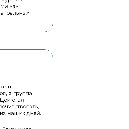
ами как
еатральных
то не
оя, а группа
 Цой стал
почувствовать,
 из наших дней.