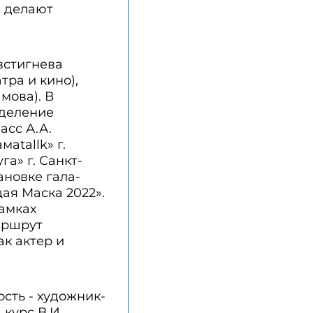
и делают
встигнева
тра и кино),
мова). В
тделение
асс А.А.
аtallk» г.
а» г. Санкт-
ановке гала-
ая Маска 2022».
амках
аршрут
ак актер и
сть - художник-
курс В.И.