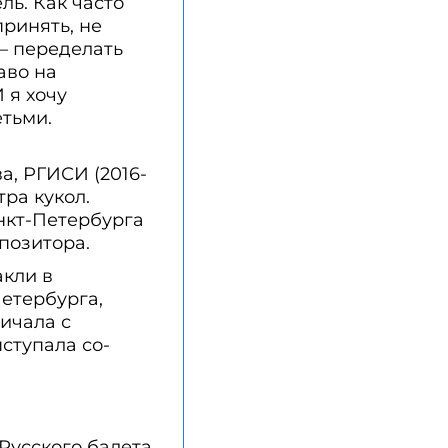
ль. Как часто
ринять, не
 — переделать
аво на
 я хочу
етьми.
а, РГИСИ (2016-
тра кукол.
нкт-Петербурга
позитора.
акли в
етербурга,
ичала с
ступала со-
Русского балета