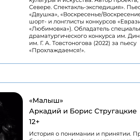
культуры и искусства. Автор проекта,
Севере. Спектакль-экспедиция». Пьес
«Двушка», «Воскресенье/Воскресение
шорт- и лонглисты конкурсов «Евраз
«Любимовка»). Обладатель специаль
драматургического конкурса им. Ди
им. Г. А. Товстоногова (2022) за пьесу
«Прохлаждаемся!».
«Малыш»
Аркадий и Борис Стругацкие
12+
История о понимании и принятии. П