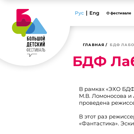
|
Рус
Eng
О фестивале
ГЛАВНАЯ
БДФ ЛАБ
БДФ Лаб
В рамках «ЭХО БДФ
М.В. Ломоносова и 
проведена режиссе
В этот раз режисс
«Фантастика». Эск