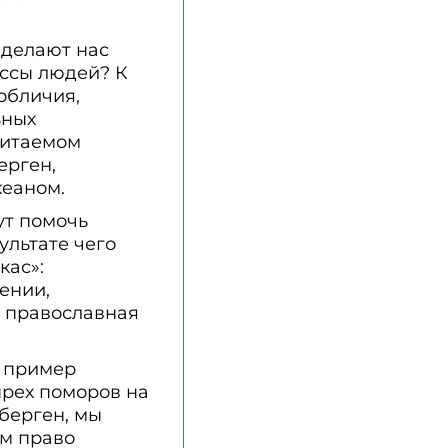
 делают нас
ссы людей? К
обличия,
ьных
битаемом
ерген,
еаном.
ут помочь
ультате чего
кас»:
ении,
 православная
й пример
ырех поморов на
берген, мы
ам право