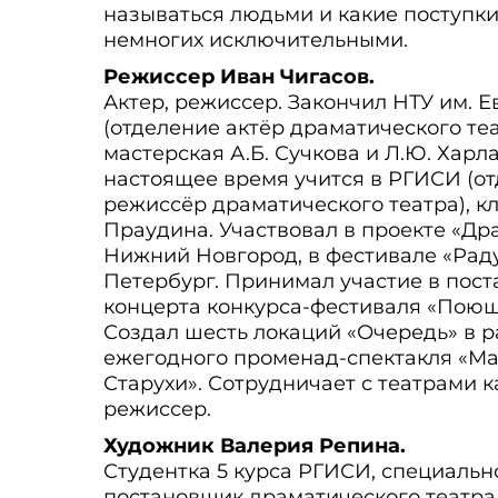
называться людьми и какие поступк
немногих исключительными.
Режиссер Иван Чигасов.
Актер, режиссер. Закончил НТУ им. Е
(отделение актёр драматического теа
мастерская А.Б. Сучкова и Л.Ю. Харла
настоящее время учится в РГИСИ (о
режиссёр драматического театра), кл
Праудина. Участвовал в проекте «Драм
Нижний Новгород, в фестивале «Радуг
Петербург. Принимал участие в пост
концерта конкурса-фестиваля «Поющ
Создал шесть локаций «Очередь» в р
ежегодного променад-спектакля «М
Старухи». Сотрудничает с театрами к
режиссер.
Художник Валерия Репина.
Студентка 5 курса РГИСИ, специально
постановщик драматического театра, 