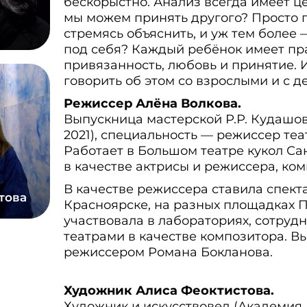
бескорыстно. Анализ всегда имеет це
мы можем принять другого? Просто п
стремясь объяснить, и уж тем более
под себя? Каждый ребёнок имеет пр
привязанность, любовь и принятие. И
говорить об этом со взрослыми и с д
Режиссер Алёна Волкова.
Выпускница мастерской Р.Р. Кудашов
2021), специальность — режиссер теа
Работает в Большом театре кукол Са
в качестве актрисы и режиссера, ком
В качестве режиссера ставила спект
това
Красноярске, на разных площадках П
участвовала в лабораториях, сотрудн
театрами в качестве композитора. Вы
режиссером Романа Бокланова.
Художник Алиса Феоктистова.
Художник и искусствовед (Академия 