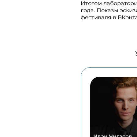
Итогом лаборатории
года. Показы эски
фестиваля в ВКонта
Иван Чигасов