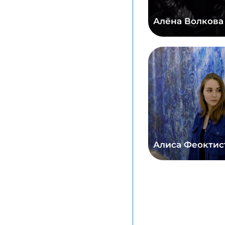
Алёна Волкова
Алиса Феоктис