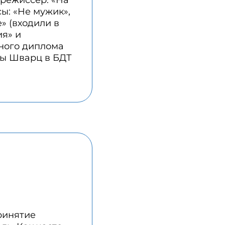
 режиссер: «На
ы: «Не мужик»,
» (входили в
ия» и
ного диплома
ны Шварц в БДТ
ринятие