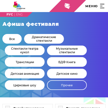
МЕНЮ
|
Афиша
фестиваля
Драматические
Все
спектакли
Cпектакли театра
Музыкальные
кукол
спектакли
Трансляции
БДФ Книга
Детская анимация
Детское кино
Цирковые шоу
Прочее