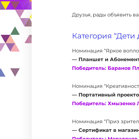
Друзья, рады объявить в
Категория “Дети д
Номинация “Яркое вопло
— Планшет и Абонемент
Победитель: Баранов Пл
Номинация “Креативность
— Портативный проекто
Победитель: Хмызенко Л
Номинация “Приз зритель
— Сертификат в магази
Победитель: Мерзляков 