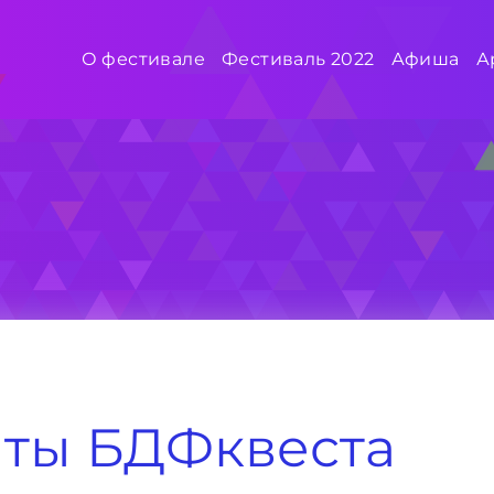
О фестивале
Фестиваль 2022
Афиша
А
аты БДФквеста