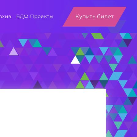
Купить билет
рхив
БДФ Проекты