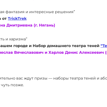
я фантазия и интересные решения”
а от
TrickTrek
а Дмитриевна (г. Нягань)
ть и харизма”
вашем городе и Набор домашнего театра теней
“Т
еслав Вячеславович и Харлов Денис Алексеевич (г
тельно вас ждут призы –– наборы театра теней и або
чуть позже.