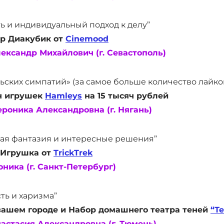
 и индивидуальный подход к делу”
р Диакубик от
Cinemood
ександр Михайлович (г. Севастополь)
ских симпатий» (за самое больше количество лайко
н игрушек
Hamleys
на 15 тысяч рублей
роника Александровна (г. Нягань)
я фантазия и интересные решения”
 Игрушка от
TrickTrek
ника (г. Санкт-Петербург)
ть и харизма”
вашем городе и Набор домашнего театра теней
“Т
астасия Александровна (г. Тюмень)