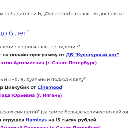
ам победителей БДФквеста «Театральная доставка»!
о 6 лет”
щение и оригинальное видение”
 на онлайн-программу от
ДБ “Культурный кот”
атон Артемиевич (г. Санкт-Петербург)
 и индивидуальный подход к делу”
р Диакубик от
Cinemood
ада Юрьевна (г. Нягань)
ских симпатий” (за самое больше количество лайко
н игрушек
Hamleys
на 15 тысяч рублей
Дмитрий Павлович (г. Санкт-Петербург)