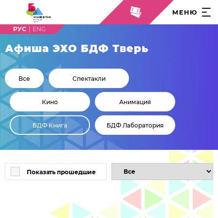
МЕНЮ
|
Афиша
ЭХО БДФ Тверь
Все
Спектакли
Кино
Анимация
БДФ Книга
БДФ Лаборатория
Показать прошедшие