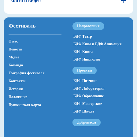
Фото и видео
«Студия Первый А», компания «СБ Фильм»
Фестиваль
Актеры
Направления
Янина Загорская, Оливия Козлова, Степан Середа,
БДФ Театр
Светлана Харитонова, Наталья Акимова, Иван
О нас
Агапов, Фархад Махмудов, Анатолий Горячев,
БДФ Кино и БДФ Анимация
Новости
Ольга Красько, Михаил Жигалов.
БДФ Книга
Медиа
БДФ Инклюзия
Команда
Проекты
География фестиваля
БДФ Питчинг
Контакты
БДФ Лаборатория
История
БДФ Образование
Положение
БДФ Мастерские
Пушкинская карта
БДФ Школа
Доброкасса