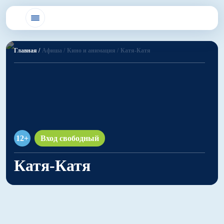
Главная /
Афиша /
Кино и анимация /
Катя-Катя
12+
Вход свободный
Катя-Катя