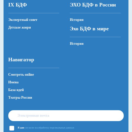
IX БДФ
ЭХО БДФ в России
Экспертный совет
История
Детское жюри
Эхо БДФ в мире
История
Навигатор
Смотреть online
Имена
База идей
Театры России
Я даю
согласие на обработку персональных данных