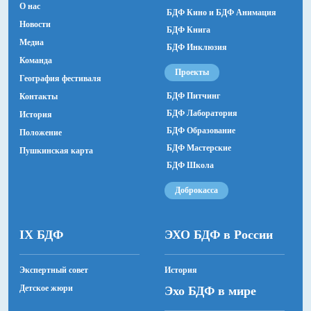
О нас
БДФ Кино и БДФ Анимация
Все
Новости
БДФ Книга
Медиа
БДФ Инклюзия
Команда
Все
Проекты
География фестиваля
БДФ Питчинг
Контакты
БДФ Лаборатория
История
Все
БДФ Образование
Положение
БДФ Мастерские
Пушкинская карта
БДФ Школа
Пушкинская карта
Доброкасса
Показать прошедшие
IX БДФ
ЭХО БДФ в России
Экспертный совет
История
Детское жюри
Эхо БДФ в мире