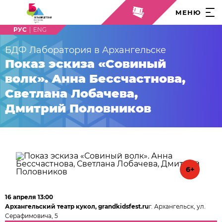
МЕНЮ
|
БДФ Лаборатория в Архангельске
Показ эскиза «Совиный
волк». Анна Бессчастнова,
Светлана Лобачева,
Дмитрий Половников
6+
16 апреля 13:00
Архангельский театр кукол, grandkidsfest.ru
г. Архангельск, ул.
Серафимовича, 5