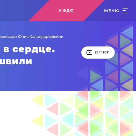
МЕНЮ
V БДФ
 режиссер Юлия Каландаришвили
в сердце.
25.11.2021
ишвили