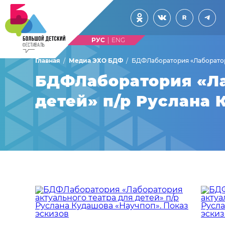
|
Главная
Медиа ЭХО БДФ
БДФЛаборатория «Лаборатори
БДФЛаборатория «Ла
детей» п/р Руслана 