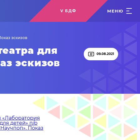
МЕНЮ
V БДФ
Показ эскизов
театра для
09.08.2021
аз эскизов