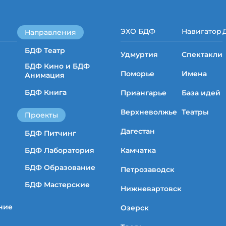
ЭХО БДФ
Навигатор
Направления
БДФ Театр
Удмуртия
Спектакли
БДФ Кино и БДФ
Поморье
Имена
Анимация
БДФ Книга
Приангарье
База идей
Верхневолжье
Театры
Проекты
Дагестан
БДФ Питчинг
БДФ Лаборатория
Камчатка
БДФ Образование
Петрозаводск
БДФ Мастерские
Нижневартовск
ние
Озерск