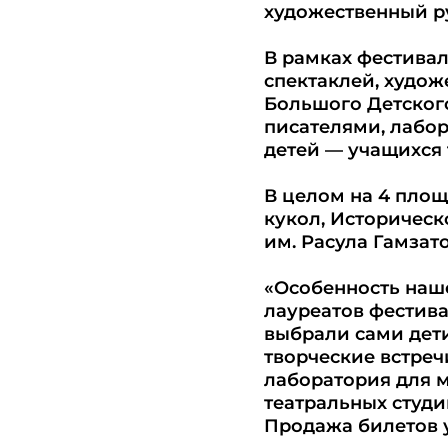
художественный ру
В рамках фестивал
спектаклей, худо
Большого Детского
писателями, лабор
детей — учащихся 
В целом на 4 площ
кукол, Историчес
им. Расула Гамзат
«Особенность наш
лауреатов фестива
выбрали сами дет
творческие встреч
лаборатория для 
театральных студи
Продажа билетов у