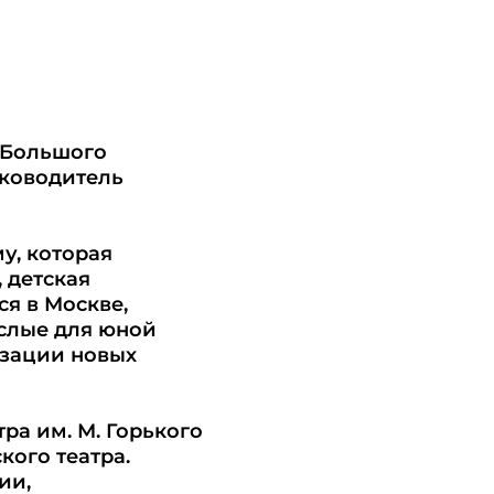
а Большого
уководитель
у, которая
 детская
ся в Москве,
ослые для юной
изации новых
ра им. М. Горького
ого театра.
ии,