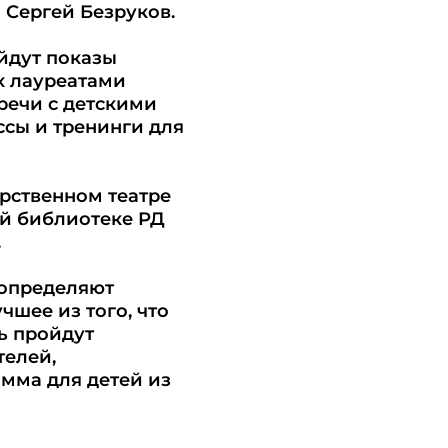
 Сергей Безруков.
ойдут показы
х лауреатами
речи с детскими
ссы и тренинги для
арственном театре
ой библиотеке РД
.
 определяют
чшее из того, что
ь пройдут
телей,
мма для детей из