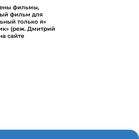
лены фильмы,
ный фильм для
ьный только я»
ик» (реж. Дмитрий
на сайте