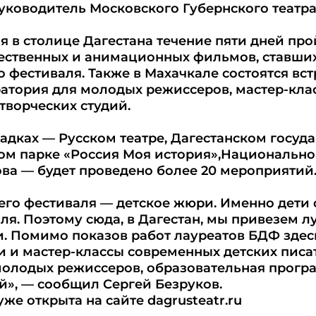
ководитель Московского Губернского театра
я в столице Дагестана течение пяти дней пр
жественных и анимационных фильмов, ставши
 фестиваля. Также в Махачкале состоятся вст
атория для молодых режиссеров, мастер-кла
творческих студий.
адках — Русском театре, Дагестанском госуд
ком парке «Россия Моя история»,Национальн
ова — будет проведено более 20 мероприятий
его фестиваля — детское жюри. Именно дети
ля. Поэтому сюда, в Дагестан, мы привезем лу
и. Помимо показов работ лауреатов БДФ здес
и и мастер-классы современных детских писа
молодых режиссеров, образовательная програ
й», — сообщил Сергей Безруков.
же открыта на сайте dagrusteatr.ru