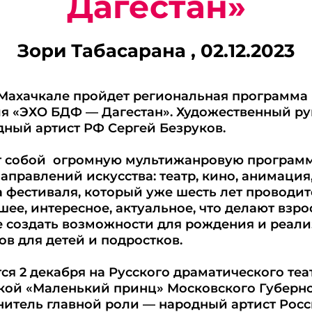
Дагестан»
Зори Табасарана ,
02.12.2023
в Махачкале пройдет региональная программ
ля «ЭХО БДФ — Дагестан». Художественный р
ный артист РФ Сергей Безруков.
 собой огромную мультижанровую программ
аправлений искусства: театр, кино, анимация,
а фестиваля, который уже шесть лет проводит
шее, интересное, актуальное, что делают взр
е создать возможности для рождения и реал
ов для детей и подростков.
ся 2 декабря на Русского драматического теат
кой «Маленький принц» Московского Губернск
итель главной роли — народный артист Росс