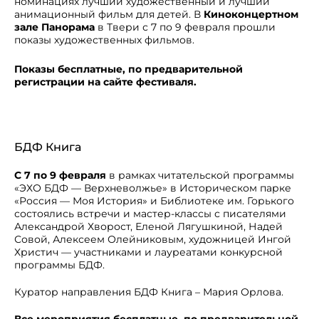
номинациях лучший художественный и лучший
анимационный фильм для детей. В
Киноконцертном
зале Панорама
в Твери с 7 по 9 февраля прошли
показы художественных фильмов.
Показы бесплатные, по предварительной
регистрации на сайте фестиваля.
БДФ Книга
С 7 по 9 февраля
в рамках читательской программы
«ЭХО БДФ — Верхневолжье» в Историческом парке
«Россия — Моя История» и Библиотеке им. Горького
состоялись встречи и мастер-классы с писателями
Александрой Хворост, Еленой Лягушкиной, Надей
Совой, Алексеем Олейниковым, художницей Ингой
Христич — участниками и лауреатами конкурсной
программы БДФ.
Куратор направления БДФ Книга – Мария Орлова.
Все мероприятия бесплатные, по предварительной