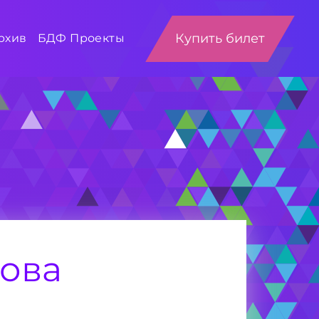
Купить билет
рхив
БДФ Проекты
ова