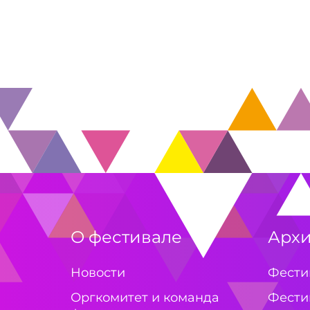
О фестивале
Арх
Новости
Фести
Оргкомитет и команда
Фести