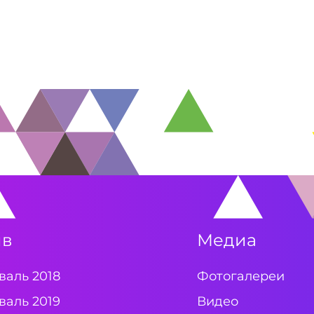
ив
Медиа
валь 2018
Фотогалереи
валь 2019
Видео