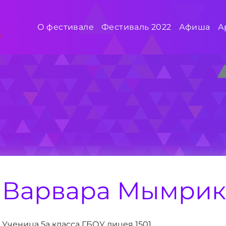
О фестивале
Фестиваль 2022
Афиша
А
Варвара Мымрик
Ученица 5а класса ГБОУ лицея 1501