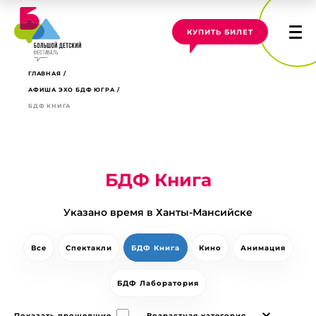
КУПИТЬ БИЛЕТ
ГЛАВНАЯ
АФИША ЭХО БДФ ЮГРА
БДФ КНИГА
БДФ Книга
Указано время в Ханты-Мансийске
Все
Спектакли
БДФ Книга
Кино
Анимация
БДФ Лаборатория
Показать прошедшие
Возрастная категория