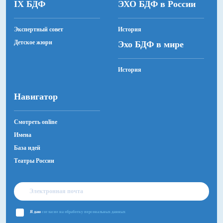
IX БДФ
ЭХО БДФ в России
камерных площадках в центре Санкт-Петербурга.
Директором театра с момента основания является
Анна Павинская.
Экспертный совет
История
Детское жюри
Эхо БДФ в мире
История
Навигатор
Смотреть online
Имена
База идей
Театры России
Я даю
согласие на обработку персональных данных