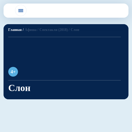
Главная /
Афиша /
Спектакли (2018) /
Слон
4+
Слон