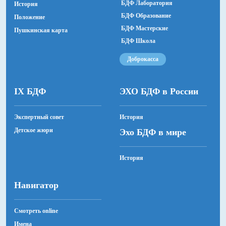
БДФ Лаборатория
История
БДФ Образование
Положение
БДФ Мастерские
Пушкинская карта
БДФ Школа
Доброкасса
IX БДФ
ЭХО БДФ в России
Экспертный совет
История
Детское жюри
Эхо БДФ в мире
История
Навигатор
Смотреть online
Имена