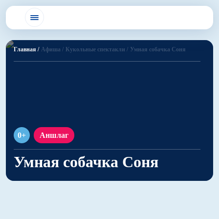
Главная /
Афиша /
Кукольные спектакли /
Умная собачка Соня
0+
Аншлаг
Умная собачка Соня