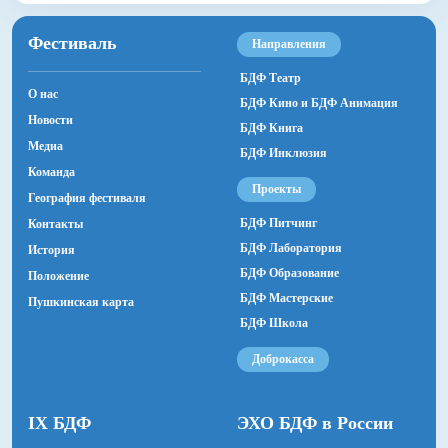
Татьяна Нерсисян
Фестиваль
Композитор
Направления
Представляем участника
Екатерина Аверкова
Белорусский государственный
БДФ Театр
О нас
Актеры
БДФ Кино и БДФ Анимация
театр кукол
Новости
Наталья Кот-Кузьма / Инна Гончар, Анна
БДФ Книга
Господарик / Алина Ершова, Владислав Солодов /
Медиа
БДФ Инклюзия
Валерий Зеленский
Команда
Проекты
География фестиваля
БДФ Питчинг
Контакты
БДФ Лаборатория
История
БДФ Образование
Положение
БДФ Мастерские
Пушкинская карта
БДФ Школа
Доброкасса
IX БДФ
ЭХО БДФ в России