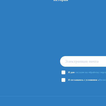
Я даю
согласие на обработку пер
Я соглашаюсь с условиями «
Полит
о, чтобы сайт работал лучше.
 работу с этими файлами в соответствии с
Политикой конфиденц