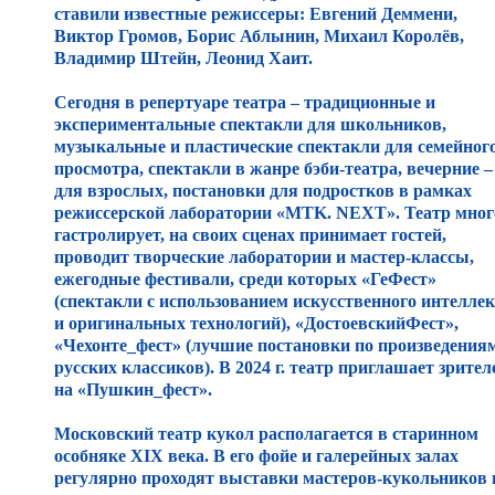
ставили известные режиссеры: Евгений Деммени,
Виктор Громов, Борис Аблынин, Михаил Королёв,
Владимир Штейн, Леонид Хаит.
Сегодня в репертуаре театра – традиционные и
экспериментальные спектакли для школьников,
музыкальные и пластические спектакли для семейног
просмотра, спектакли в жанре бэби-театра, вечерние –
для взрослых, постановки для подростков в рамках
режиссерской лаборатории «МТK. NEXT». Театр мног
гастролирует, на своих сценах принимает гостей,
проводит творческие лаборатории и мастер-классы,
ежегодные фестивали, среди которых «ГеФест»
(спектакли с использованием искусственного интелле
и оригинальных технологий), «ДостоевскийФест»,
«Чехонте_фест» (лучшие постановки по произведения
русских классиков). В 2024 г. театр приглашает зрител
на «Пушкин_фест».
Московский театр кукол располагается в старинном
особняке XIX века. В его фойе и галерейных залах
регулярно проходят выставки мастеров-кукольников 