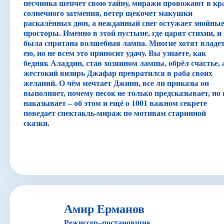
песчинка шепчет свою тайну, миражи провожают в кр
солнечного затмения, ветер щекочет макушки
раскалённых дюн, а нежданный снег остужает знойны
просторы. Именно в этой пустыне, где царят стихии, и
была спрятана волшебная лампа. Многие хотят владе
ею, но не всем это приносит удачу. Вы узнаете, как
бедняк Аладдин, став хозяином лампы, обрёл счастье, 
жестокий визирь Джафар превратился в раба своих
желаний. О чём мечтает Джинн, все ли приказы он
выполняет, почему песок не только предсказывает, но 
наказывает – об этом и ещё о 1001 важном секрете
поведает спектакль-мираж по мотивам старинной
сказки.
Амир Ерманов
Режиссер–постановщик