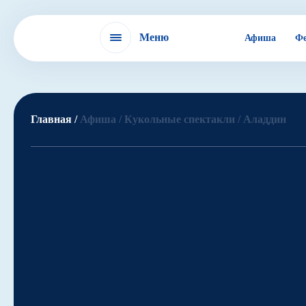
Меню
Афиша
Фе
Фестиваль
Главная /
Афиша /
Кукольные спектакли /
Аладдин
IX БДФ
ЭХО БДФ в России
ЭХО БДФ в мире