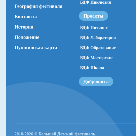
БДФ Инклюзия
География фестиваля
Проекты
Контакты
История
БДФ Питчинг
Положение
БДФ Лаборатория
Пушкинская карта
БДФ Образование
БДФ Мастерские
БДФ Школа
Доброкасса
Сайт использует Cookie. Это необходим
Оставаясь на сайте, вы даете согласие на
2018-2026 © Большой Детский фестиваль.
персональных данных