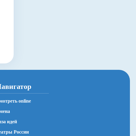
авигатор
мотреть online
мена
аза идей
еатры России