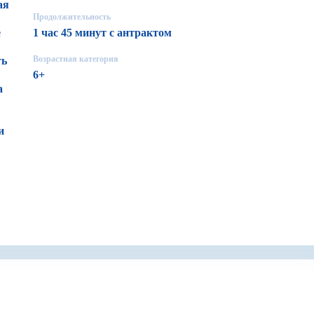
ая
Продолжительность
е
1 час 45 минут с антрактом
Возрастная категория
ть
6+
а
и