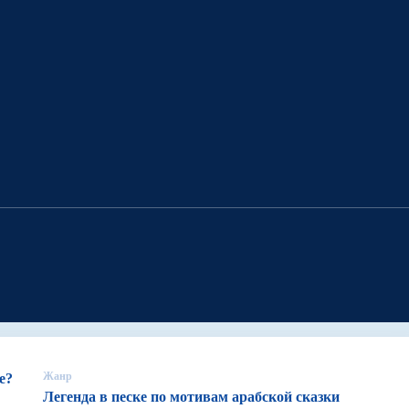
Жанр
е?
Легенда в песке по мотивам арабской сказки