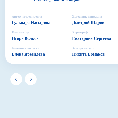
Автор инсценировки
Художник анимации
Гульнара Насырова
Дмитрий Шаров
Композитор
Хореограф
Игорь Волков
Екатерина Сергеева
Художник по свету
Звукорежиссёр
Елена Древалёва
Никита Ермаков