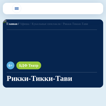
Главная /
Афиша /
Кукольные спектакли /
Рикки-Тикки-Тави
6+
БДФ Театр
Рикки-Тикки-Тави