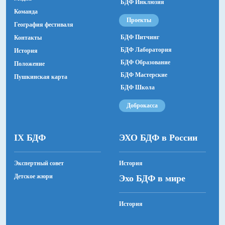
БДФ Инклюзия
Ассистент по пластике
Команда
Джамиля Билялова
Проекты
География фестиваля
Актеры
БДФ Питчинг
Контакты
Заслуженная артистка Республики Калмыкия Эльза
БДФ Лаборатория
История
Сельвина, Ренат Мусаев, Савр Дорджиев, Бадма
БДФ Образование
Положение
Сангаджиева, Джангар Ванькаев, Элен Болеева,
БДФ Мастерские
Пушкинская карта
заслуженная артистка Республики Калмыкия
БДФ Школа
Ирина Шамолдаева, Айсили Том.
Доброкасса
IX БДФ
ЭХО БДФ в России
Экспертный совет
История
Детское жюри
Эхо БДФ в мире
История