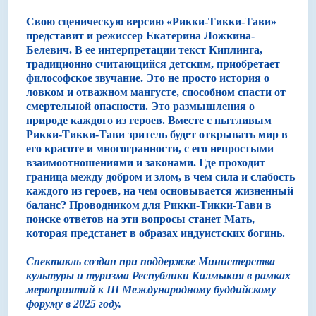
Свою сценическую версию «Рикки-Тикки-Тави»
представит и режиссер Екатерина Ложкина-
Белевич. В ее интерпретации текст Киплинга,
традиционно считающийся детским, приобретает
философское звучание. Это не просто история о
ловком и отважном мангусте, способном спасти от
смертельной опасности. Это размышления о
природе каждого из героев. Вместе с пытливым
Рикки-Тикки-Тави зритель будет открывать мир в
его красоте и многогранности, с его непростыми
взаимоотношениями и законами. Где проходит
граница между добром и злом, в чем сила и слабость
каждого из героев, на чем основывается жизненный
баланс? Проводником для Рикки-Тикки-Тави в
поиске ответов на эти вопросы станет Мать,
которая предстанет в образах индуистских богинь.
Спектакль создан при поддержке Министерства
культуры и туризма Республики Калмыкия в рамках
мероприятий к III Международному буддийскому
форуму в 2025 году.