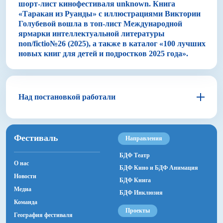
шорт-лист кинофестиваля unknown. Книга
«Таракан из Руанды» с иллюстрациями Виктории
Голубевой вошла в топ-лист Международной
ярмарки интеллектуальной литературы
non/fictio№26 (2025), а также в каталог «100 лучших
новых книг для детей и подростков 2025 года».
Над постановкой работали
Виктория Голубева
Фестиваль
Направления
Иллюстратор и мультипликатор
БДФ Театр
О нас
БДФ Кино и БДФ Анимация
Новости
БДФ Книга
Медиа
БДФ Инклюзия
Команда
Проекты
География фестиваля