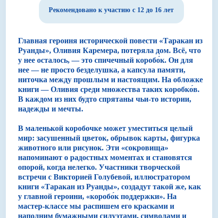
Рекомендовано к участию с 12 до 16 лет
Главная героиня исторической повести «Таракан из
Руанды», Оливия Каремера, потеряла дом. Всё, что
у нее осталось, — это спичечный коробо́к. Он для
нее — не просто безделушка, а капсула памяти,
ниточка между прошлым и настоящим. На обложке
книги — Оливия среди множества таких коробко́в.
В каждом из них будто спрятаны чьи-то истории,
надежды и мечты.
В маленькой коробочке может уместиться целый
мир: засушенный цветок, обрывок карты, фигурка
животного или рисунок. Эти «сокровища»
напоминают о радостных моментах и становятся
опорой, когда нелегко. Участники творческой
встречи с Викторией Голубевой, иллюстратором
книги «Таракан из Руанды», создадут такой же, как
у главной героини, «коробо́к поддержки». На
мастер-классе мы распишем его красками и
наполним бумажными силуэтами, символами и