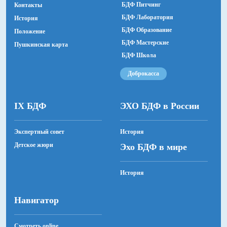
БДФ Питчинг
Контакты
БДФ Лаборатория
История
БДФ Образование
Положение
БДФ Мастерские
Пушкинская карта
БДФ Школа
Доброкасса
IX БДФ
ЭХО БДФ в России
Экспертный совет
История
Детское жюри
Эхо БДФ в мире
История
Навигатор
Смотреть online