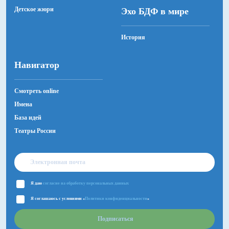
постоянные артисты творческого объединения
Детское жюри
Эхо БДФ в мире
«АпарТТеатр».
История
Юные артисты. Роли деревенских и
интернатовских ребят в фильме исполнили
выпускники первой Кинолаборатории киностудии
Навигатор
«Краски»
Смотреть online
Имена
База идей
Театры России
Я даю
согласие на обработку персональных данных
Я соглашаюсь с условиями «
Политики конфиденциальности
»
Подписаться