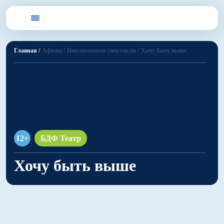
Главная /
Афиша /
Инклюзивные спектакли /
Хочу быть выше
12+
БДФ Театр
Хочу быть выше