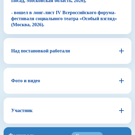
Посад, Московская область, 2026),
- вошел в лонг-лист IV Всероссийского форума-
фестиваля социального театра «Особый взгляд»
(Москва, 2026).
Над постановкой работали
Арсений Мещеряков
Режиссер
Фото и видео
Автор
Ася Сегалович
Участник
Композитор
Настасья Хрущева
Художник