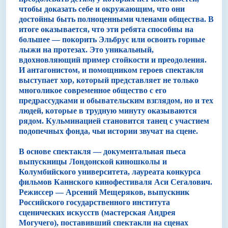
чтобы доказать себе и окружающим, что они
достойны быть полноценными членами общества. В
итоге оказывается, что эти ребята способны на
большее — покорить Эльбрус или освоить горные
лыжи на протезах. Это уникальный,
вдохновляющий пример стойкости и преодоления.
И антагонистом, и помощником героев спектакля
выступает хор, который представляет не только
многоликое современное общество с его
предрассудками и обывательским взглядом, но и тех
людей, которые в трудную минуту оказываются
рядом. Кульминацией становится танец с участием
подопечных фонда, чьи истории звучат на сцене.
В основе спектакля — документальная пьеса
выпускницы Лондонской киношколы и
Колумбийского университета, лауреата конкурса
фильмов Каннского кинофестиваля Аси Сегалович.
Режиссер — Арсений Мещеряков, выпускник
Российского государственного института
сценических искусств (мастерская Андрея
Могучего), поставивший спектакли на сценах