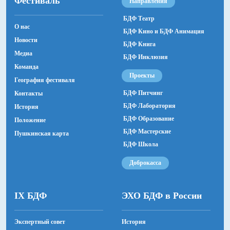
Фестиваль
Направления
Представляем участника
Анастасия Юдина
Благотворительный фонд «Жизнь в
БДФ Театр
О нас
Хореограф
БДФ Кино и БДФ Анимация
Движении» (Челябинск)
Новости
Полина Шушакова
БДФ Книга
Медиа
БДФ Инклюзия
Видео
Команда
Екатерина Чебышева
Проекты
География фестиваля
Художник-куратор
БДФ Питчинг
Контакты
Максим Соколов
БДФ Лаборатория
История
БДФ Образование
Положение
Автор идеи
БДФ Мастерские
Наталья Шагинян
Пушкинская карта
БДФ Школа
Продюсеры
Доброкасса
Евгений Миронов, Наталья Шагинян, Вера Родман
Актеры
IX БДФ
ЭХО БДФ в России
В спектакле заняты:
Мария Василькова, Иван Зуборенко, Арсений Гусев,
Всеволод Корников, Даниил Кузнецов, Софья
Экспертный совет
История