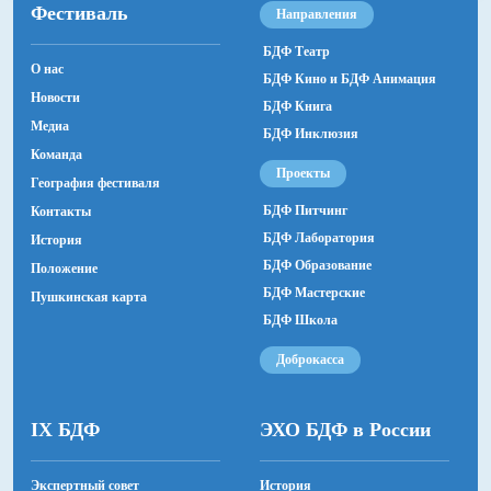
Фестиваль
Художник
Направления
Представляем участника
Екатерина Никитина
Сургутский музыкально-
БДФ Театр
О нас
Композитор
БДФ Кино и БДФ Анимация
драматический театр
Новости
Константин Хазанович
БДФ Книга
Медиа
БДФ Инклюзия
Художник по свету
Команда
Денис Солнцев
Проекты
География фестиваля
Консультанты (киргизский язык)
БДФ Питчинг
Контакты
Бегимай и Азиз Усуповы
БДФ Лаборатория
История
БДФ Образование
Положение
Ассистент режиссёра
БДФ Мастерские
Татьяна Балабанова
Пушкинская карта
БДФ Школа
Помощник режиссёра
Доброкасса
Виктория Широбокова
Звукорежиссёр
IX БДФ
ЭХО БДФ в России
Кирилл Моисеев
Осветитель
Экспертный совет
История