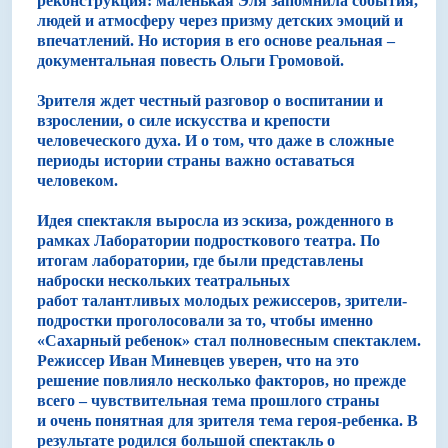
реконструкция: маленькая Эля запомнила события,
людей и атмосферу через призму детских эмоций и
впечатлений. Но история в его основе реальная –
документальная повесть Ольги Громовой.
Зрителя ждет честный разговор о воспитании и
взрослении, о силе искусства и крепости
человеческого духа. И о том, что даже в сложные
периоды истории страны важно оставаться
человеком.
Идея спектакля выросла из эскиза, рожденного в
рамках Лаборатории подросткового театра. По
итогам лаборатории, где были представлены
наброски нескольких театральных
работ талантливых молодых режиссеров, зрители-
подростки проголосовали за то, чтобы именно
«Сахарный ребенок» стал полновесным спектаклем.
Режиссер Иван Миневцев уверен, что на это
решение повлияло несколько факторов, но прежде
всего – чувствительная тема прошлого страны
и очень понятная для зрителя тема героя-ребенка. В
результате родился большой спектакль о