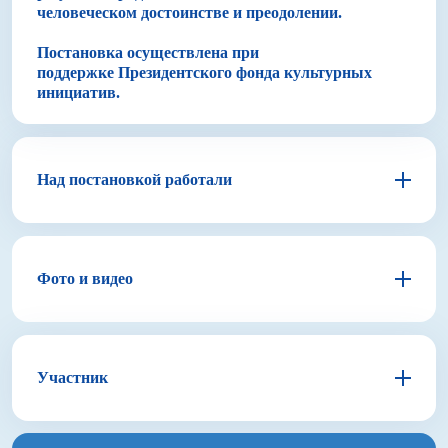
человеческом достоинстве и преодолении.
Постановка осуществлена при
поддержке Президентского фонда культурных
инициатив.
Над постановкой работали
Иван Миневцев
Режиссер–постановщик
Фото и видео
Автор инсценировки
Ирина Васьковская
Участник
Хореограф
Алёна Дудникова