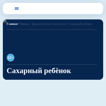
Главная /
Афиша /
Драматические спектакли /
Сахарный ребёнок
12+
Сахарный ребёнок