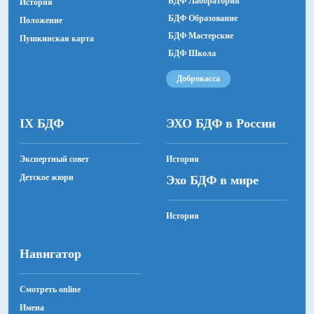
БДФ Лаборатория
История
БДФ Образование
Положение
БДФ Мастерские
Пушкинская карта
БДФ Школа
Доброкасса
IX БДФ
ЭХО БДФ в России
Экспертный совет
История
Детское жюри
Эхо БДФ в мире
История
Навигатор
Смотреть online
Имена