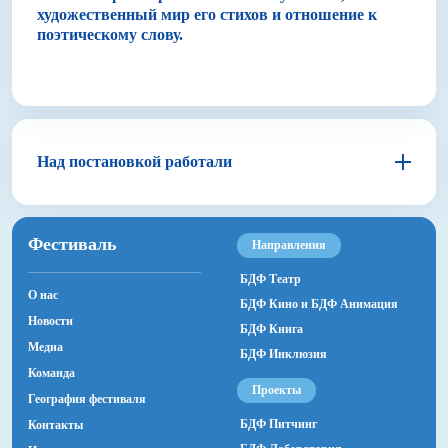
художественный мир его стихов и отношение к
поэтическому слову.
Над постановкой работали
Фамил Джавадов
Фестиваль
Направления
Режиссер–постановщик
БДФ Театр
О нас
БДФ Кино и БДФ Анимация
драматург/учитель
Новости
БДФ Книга
Роман Чудин
Медиа
БДФ Инклюзия
Команда
Проекты
География фестиваля
БДФ Питчинг
Контакты