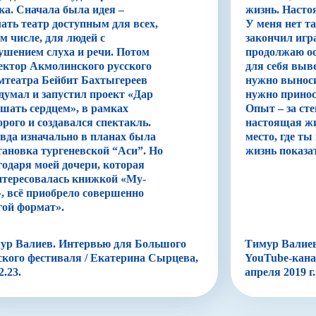
ка. Сначала была идея –
жизнь. Насто
лать театр доступным для всех,
У меня нет та
ом числе, для людей с
закончил игра
ушением слуха и речи. Потом
продолжаю ос
ектор Акмолинского русского
для себя выв
мтеатра Бейбит Бахтыгереев
нужно выноси
думал и запустил проект «Дар
нужно принос
шать сердцем», в рамках
Опыт – за сте
орого и создавался спектакль.
настоящая жи
вда изначально в планах была
место, где т
тановка тургеневской “Аси”. Но
жизнь показа
годаря моей дочери, которая
нтересовалась книжкой «Му-
, всё приобрело совершенно
гой формат».
ур Валиев. Интервью для Большого
Тимур Валиев
ского фестиваля / Екатерина Сырцева,
YouTube-кана
2.23.
апреля 2019 г.