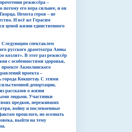
 прочтении режиссёра –
 потому его вера сильнее, и он
Творца. Немота героя – не
ество. И всё же Герасим
ся ценой жизни единственного
. Следующим спектаклем
ого русского драмтеатра Анны
о козлят». В этот раз режиссёр
ами с особенностями здоровья,
 в проекте Акмолинского
правлений проекта –
ь города Кокшетау. С этими
сильственной депортации,
из рассказов о жизни
дыми людьми. Участники
 своих предков, переживших
геря, войну и послевоенные
фактам прошлого, но осознать
ловека, выйти на тему
на.