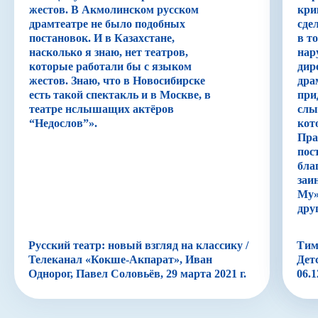
жестов. В Акмолинском русском
кри
драмтеатре не было подобных
сде
постановок. И в Казахстане,
в т
насколько я знаю, нет театров,
нар
которые работали бы с языком
дир
жестов. Знаю, что в Новосибирске
дра
есть такой спектакль и в Москве, в
при
театре нслышащих актёров
слы
“Недослов”».
кот
Пра
пос
бла
заи
Му»
дру
Русский театр: новый взгляд на классику /
Тим
Телеканал «Кокше-Акпарат», Иван
Дет
Однорог, Павел Соловьёв, 29 марта 2021 г.
06.1