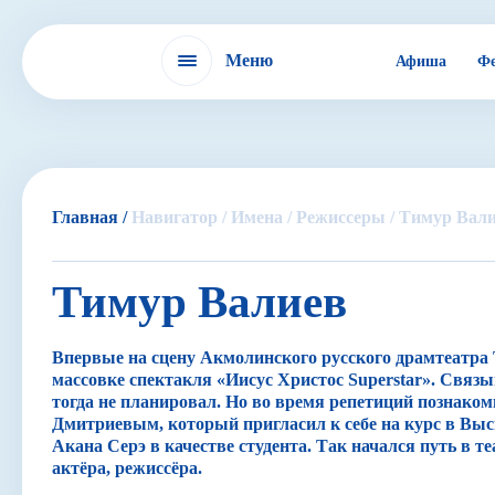
Меню
Афиша
Фе
Фестиваль
Главная /
Навигатор /
Имена /
Режиссеры /
Тимур Вал
IX БДФ
Тимур Валиев
ЭХО БДФ в России
Впервые на сцену Акмолинского русского драмтеатр
массовке спектакля «Иисус Христос Superstar». Связы
тогда не планировал. Но во время репетиций познако
Дмитриевым, который пригласил к себе на курс в Вы
ЭХО БДФ в мире
Акана Серэ в качестве студента. Так начался путь в те
актёра, режиссёра.