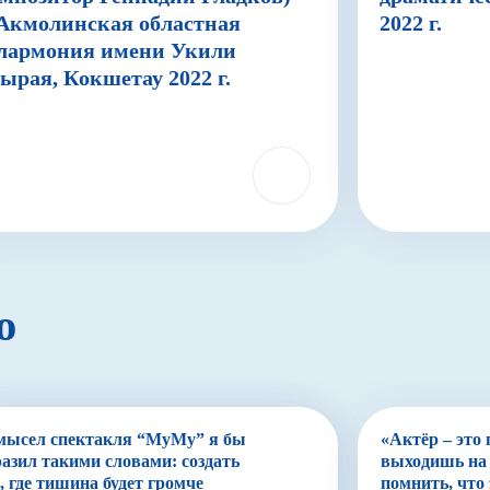
Акмолинская областная
2022 г.
лармония имени Укили
рая, Кокшетау 2022 г.
ю
мысел спектакля “МуМу” я бы
«Актёр – это
азил такими словами: создать
выходишь на 
, где тишина будет громче
помнить, что