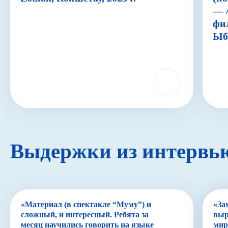
— 
фи
Ыбы
Выдержки из интервь
«Материал (в спектакле “Муму”) и
«За
сложный, и интересный. Ребята за
выр
месяц научились говорить на языке
мир