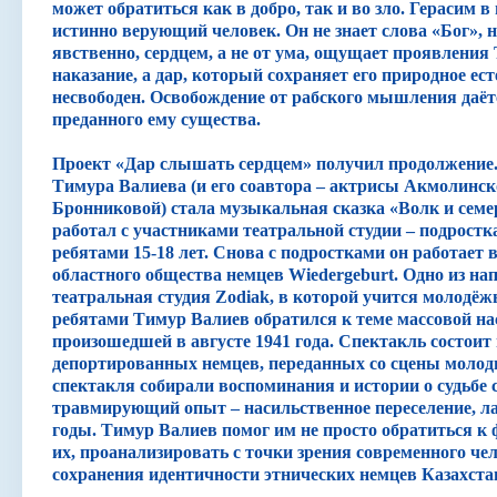
может обратиться как в добро, так и во зло. Герасим в
истинно верующий человек. Он не знает слова «Бог», но
явственно, сердцем, а не от ума, ощущает проявления 
наказание, а дар, который сохраняет его природное ест
несвободен. Освобождение от рабского мышления даёт
преданного ему существа.
Проект «Дар слышать сердцем» получил продолжение
Тимура Валиева (и его соавтора – актрисы Акмолинск
Бронниковой) стала музыкальная сказка «Волк и семер
работал с участниками театральной студии – подростк
ребятами 15-18 лет. Снова с подростками он работает
областного общества немцев Wiedergeburt. Одно из на
театральная студия Zodiak, в которой учится молодёж
ребятами Тимур Валиев обратился к теме массовой на
произошедшей в августе 1941 года. Спектакль состоит 
депортированных немцев, переданных со сцены моло
спектакля собирали воспоминания и истории о судьбе
травмирующий опыт – насильственное переселение, ла
годы. Тимур Валиев помог им не просто обратиться к 
их, проанализировать с точки зрения современного че
сохранения идентичности этнических немцев Казахста