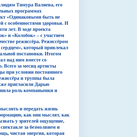
 людям Тимура Валиева, его
альных программах
ект «Одинаковыми быть не
й с особенностями здоровья. И
яти лет. В ходе проекта
ок» и «Колобок» – с участием
ачестве режиссёра. Режиссёром
 сердцем», который привлекал
альной постановки. Итогом
ал над ним вместе со
 Всего за месяц артисты
ды при условии постоянного
ежиссёра и труппы была
кже пригласили Дарью
лнила роль компаньонки и
мыслить и передать жизнь
ормацию, как они мыслят, как
ызвать у зрителей ощущение,
 спектакле за безмолвием и
ь, чистая энергия, которая