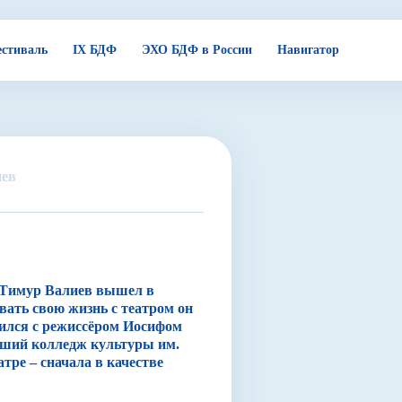
стиваль
IX БДФ
ЭХО БДФ в России
Навигатор
иев
а Тимур Валиев вышел в
вать свою жизнь с театром он
мился с режиссёром Иосифом
сший колледж культуры им.
атре – сначала в качестве