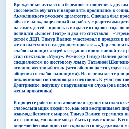
Врождённые чуткость и бережное отношение к другим
Навигатор
способность обучать и направлять проявились в соци
Акмолинского русского драмтеатра. Сначала был про
обязательно», нацеленный на работу с родителями дете
на самих детей – крошек в возрасте от одного года до п
появился «Kinder-Театр» и два его спектакля – «Терем
детей с ДЦП. Тимур Валиев участвовал в процессе в к
же он выступил в следующем проекте – «Дар слышать
слабослышащих людей к созданию инклюзивной театр
стал спектакль «Муму». Режиссёр Тимур Валиев работ
специалистом по жестовому языку Татьяной Шевченко.
освоили жестовый язык (хотя обычно на это уходят го
общения со слабослышащими). На первом месте для р
инклюзивная составляющая спектакля. К участию та
Дмитриенко, девушку с нарушениями слуха (она испо
жены приказчика).
В процессе работы постановочная группа пыталась ос
слабослышащих людей: то, как они воспринимают инф
взаимодействуют с миром. Тимур Валиев стремился в
что тишина, молчание могут быть громче крика. В его
видимой беспомощностью скрывается неудержимая мощ