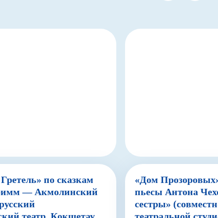
 Гретель» по сказкам
«Дом Прозоровых
Гримм — Акмолинский
пьесы Антона Чех
 русский
сестры» (совместн
кий театр, Кокшетау,
театральной студ