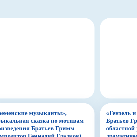
ременские музыканты»,
«Гензель и
зыкальная сказка по мотивам
Братьев 
оизведения Братьев Гримм
областной
омпозитор Геннадий Гладков)
драматичес