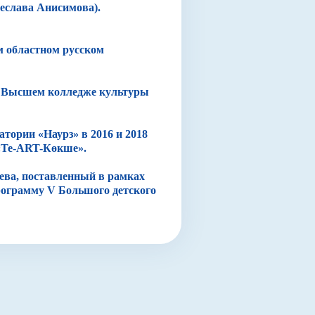
чеслава Анисимова).
м областном русском
 в Высшем колледже культуры
тории «Наурз» в 2016 и 2018
 «Те-ART-Көкше».
ева, поставленный в рамках
рограмму V Большого детского