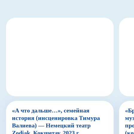
«А что дальше…», семейная
«Б
история (инсценировка Тимура
му
Валиева) — Немецкий театр
пр
Zodiak, Кокшетау, 2023 г.
(к