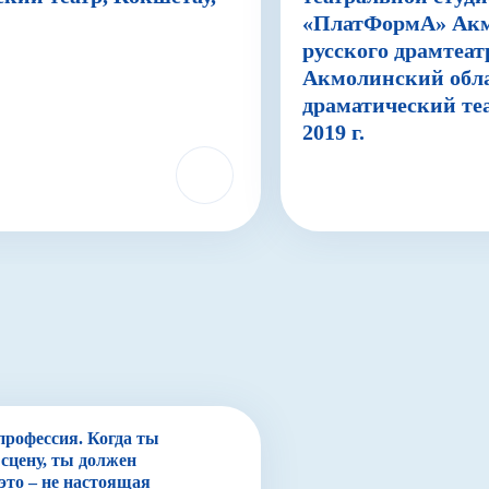
«ПлатФормА» Акм
русского драмтеат
Акмолинский обла
драматический теа
2019 г.
 профессия. Когда ты
сцену, ты должен
 это – не настоящая