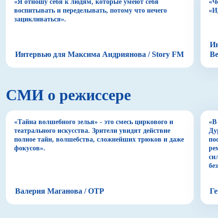
«Я отношу себя к людям, которые умеют себя
«Ч
киноблокбастерам. Роскошные декорации и
воспитывать и переделывать, потому что нечего
«И
костюмы, подробно представленные персонажи
зацикливаться».
массовых сцен, и сильные лирические герои –
константа каждого масштабного спектакля Терезы
Дуровой.
Ин
Интервью для Максима Андриянова / Story FM
В
ФИО
Дурова Тереза Ганнибаловна
СМИ о режиссере
Дата рождения
3 октября 1953 год
Место рождения
«Тайна волшебного зелья» - это смесь циркового и
«В
Азербайджан, г. Баку
театрального искусства. Зрители увидят действие
Ду
полное тайн, волшебства, сложнейших трюков и даже
по
фокусов».
ре
Образование
си
1982 год – окончила ГИТИС, режиссёрский
бе
факультет, мастерская Народного артиста СССР
Марка Местечкина.
Валерия Маганова / ОТР
Ге
Карьера
Народная артистка РФ, художественный
руководитель и главный режиссёр музыкально-