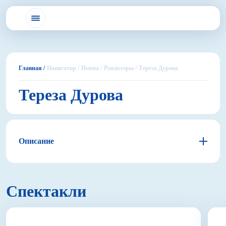
Главная /
Навигатор /
Имена /
Режиссеры /
Тереза Дурова
Тереза Дурова
Описание
Спектакли
Тереза Дурова в какой-то момент резко изменила
свою карьеру и судьбу. Она оставила клоунаду и в
последних своих спектаклях не боится быть
сложной. После классических названий – «Летучего