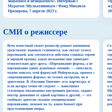
знакомого и незнакомого». Интервью с
ге
человека, который хотел поступить благородно, а
Муратом Абулкатиновым / Фонд Михаила
жу
поступил неправильно и что-то важное упустил. А
Прохорова, 7 апреля 2023 г.
20
заодно и обрек на несчастье того, кто его по-
настоящему полюбил. Мотив необратимости,
возникшей из-за не совершенного вовремя поступка,
СМИ о режиссере
— ведущий в постановке. Ценой безответственного
пренебрежения чувствами Татьяны становится
духовная смерть Онегина, которая в спектакле
проигрывается словно в обратной перемотке. В
Всем известный сюжет режиссёр решает внешними
Со
начало действия режиссер монтирует финал
средствами: важным становится, как звучат голоса
«в
персонажей, как соотносятся действия главных героев
се
пушкинского романа в стихах — сцену отказа
и хоровой группы, какое положение они занимают
ко
замужней Татьяны Онегину. Всё остальное — лишь
относительно друг друга. «Переживание формы, а не
по
череда воспоминаний, неспособных изменить ход
переживание одних душевных эмоций» — спектакль
кр
событий. Герой оказывается заперт в том событии и
можно описать этой формулой Мейерхольда, причем с
ст
неспособности себя за него простить.
«переживанием формы» не только актерами, но и
Аб
зрителями. В «Евгении Онегине» есть партитура, и
не
Мотив необратимости есть и в другом спектакле
если актеры точно ей следуют — наполняют
а 
Мурата Абулкатинова — «Поход в Угри-Ла-Брек».
статичные мизансцены внутренним ритмом, задают
Шн
Однако здесь история построена режиссером совсем
вектор движения от одной картины к другой, — это
сц
сообщает зрителю сильное эмоциональное
ит
иначе. Необратимость нелюбви, породившей
переживание, похожее на то, какое бывает при
ре
семейный раскол, удается преодолеть главным
прослушивании оперы.
героям — детям Хенрику и Марии. Они