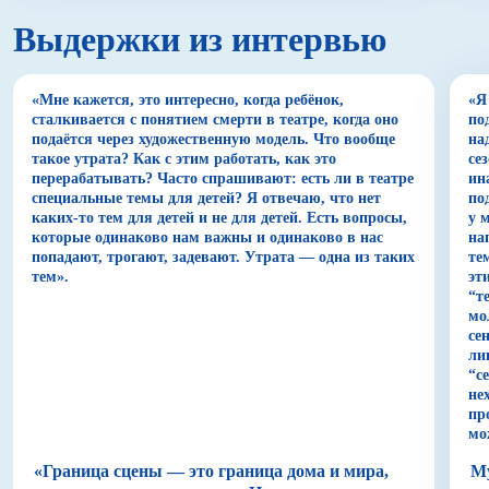
Во внутреннем мире Светки царит бунт и
Выдержки из интервью
непринятие реальности, а также самой себя, но за
всем этим — безграничная нежность, хрустальная
уязвимость и страстное желание любви, способной
оправдать боль. Показывая историю потерянного,
«Мне кажется, это интересно, когда ребёнок,
«Я
ищущего смыслы молодого человека, которому
сталкивается с понятием смерти в театре, когда оно
по
только предстоит принять себя и перестать искать
подаётся через художественную модель. Что вообще
на
такое утрата? Как с этим работать, как это
се
опору вовне, Мурат Абулкатинов создает
перерабатывать? Часто спрашивают: есть ли в театре
ин
пространство искреннего сопереживания.
специальные темы для детей? Я отвечаю, что нет
по
Спектакль имеет терапевтический эффект, если
каких-то тем для детей и не для детей. Есть вопросы,
у 
подключиться к нему и пройти историю вместе с
которые одинаково нам важны и одинаково в нас
на
главной героиней так, как это делает режиссер.
попадают, трогают, задевают. Утрата — одна из таких
те
тем».
эт
Ощущение замкнутого пространства, в который
“т
умещается огромная жизнь, трагичная и пустая,
мо
возникает в спектакле «Евгений Онегин» в
се
ли
Красноярском ТЮЗе. Главный герой, родившийся
“с
«на брегах Невы», — человек, у которого не
не
получилось — ни стать счастливым, ни сделать
пр
таковым другого. Однако режиссер, кажется, не
мо
осуждает Онегина, но бесстрашно всматривается в
бездну его одиночества, которое, говоря словами
«Граница сцены — это граница дома и мира,
Му
Бродского, «хуже ада». Он показывает трагедию