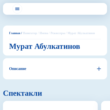
Главная /
Навигатор /
Имена /
Режиссеры /
Мурат Абулкатинов
Мурат Абулкатинов
Описание
Спектакли
Получив опыт работы актером театра кукол,
основанного на сопереживании, на подключении к
другому, Мурат Абулкатинов решил стать
режиссером — создавать свои миры, размышлять о