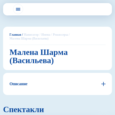
Главная /
Навигатор /
Имена /
Режиссеры /
Малена Шарма (Васильева)
Малена Шарма
(Васильева)
Описание
Спектакли
Спектакли «Всюду театра», созданного Маленой