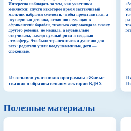
спектакле-игре «Ручные звери» режиссер
Интересно наблюдать за тем, как участники
«З
отказывается от кукол и создает персонажей из рук
меняются: спустя некоторое время застенчивый
мн
главной героини, а также рук детей, используя
мальчик набрался смелости, чтобы представиться, а
то
аквагрим. Проводники зрителей в сказочной
неусидчивая девочка, отчаянно стучащая в
ра
африканский барабан, тихонько сопровождала сказку
то
истории о жителях Африки (в основе сюжета —
другого ребенка, не мешала, а музыкально
го
сказка Редьярда Киплинга «Слоненок») —
озвучивала, находя нужный ритм и создавая
Путешественница, Художница и Музыкант. Вместе с
атмосферу. Это было терапевтически душевно для
ними юные зрители изучают карту южного
всех: родители ушли воодушевленные, дети —
континента, знакомятся с разными животными,
спокойные.
фруктами, текстурами, пробуют на ощупь,
исследуют их запах. Комбинируя театральность,
приемы сказкотерапии, логоритмики и элементы
художественного занятия, Малена организует
Из отзывов участников программы «Живые
Пя
действо, в котором зрители — активные участники.
сказки» в образовательном лектории ВДНХ
По
Дети учатся взаимодействовать друг с другом,
выражать свои эмоции, направлять энергию в
творческое русло.
Полезные материалы
Второй спектакль из этой серии — «Тайна планеты
Кеплер», где руки детей превращаются с помощью
грима в инопланетян. В этой постановке в действие
вовлекаются и родители. Участники
взаимодействуют внутри спектакля с помощью