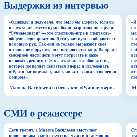
Выдержки из интервью
теней — «Дюймовочка» — погружает в мир
классической музыки, соединяя мелодии с
визуальными образами.
«Однажды я подумала, что было бы здорово, если бы
«Я
в спектакле вместо кукол были разрисованные руки.
по
Помимо спектаклей «Всюду театр» представляет
“Ручные звери” — это спектакль-игра и спектакль-
мо
образовательные и развивающие активности для
общение одновременно. Дети участвуют и общаются с
тв
детей. Участники мастер-класса «Как рождаются
помощью рук. Так они не только выражают свое
по
тени» создают уникальный мини-спектакль в жанре
отношение к другим, но и познают этот мир. Во время
на
театра теней на свободную или заранее заданную
сенсорной части дети могут потрогать и даже
вс
тему. Для школ «Всюду театр» преобразовал этот
понюхать реквизит. Это спектакль о любопытстве,
по
формат в спектакль-урок, который направлен на
которое позволяет двигаться вперед и исследовать
вс
развитие навыков работы в команде и творческого
всё, что нас окружает, выстраивать взаимоотношения
от
с миром».
по
мышления. Под руководством режиссера-педагога
дети создают театральную композицию, используя
Малена Васильева о спектакле «Ручные звери»
Ми
картон, специальные пленки, маркеры и фонарики.
Театр проводил такие занятия, посвященные поэзии
Пушкина и Лермонтова, сюите Камиля Сен-Санса
«Карнавал животных», сотворению мира и даже
СМИ о режиссере
таблице умножения.
Необычное изобретение Малены Шарма —
Дети творят, а Малена Васильева выступает
Сп
настольный аквагрим-театр. В сенсорном
проводником в мир искусства, чувств и гармонии.
те