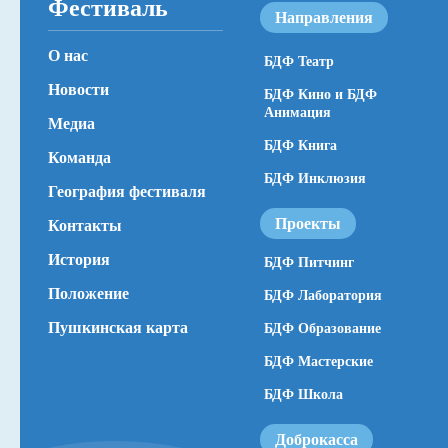
Фестиваль
Направления
О нас
БДФ Театр
Новости
БДФ Кино и БДФ
Анимация
Медиа
БДФ Книга
Команда
БДФ Инклюзия
География фестиваля
Проекты
Контакты
История
БДФ Питчинг
Положение
БДФ Лаборатория
Пушкинская карта
БДФ Образование
БДФ Мастерские
БДФ Школа
Доброкасса