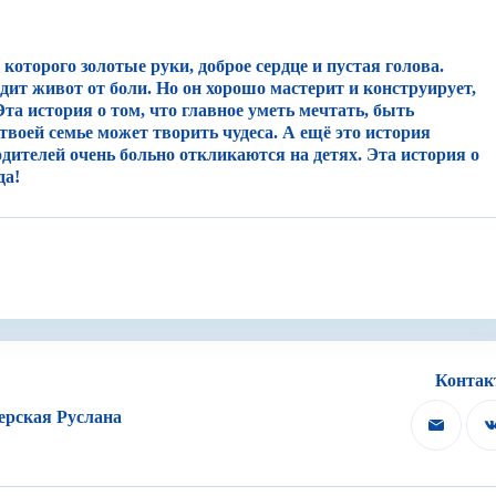
которого золотые руки, доброе сердце и пустая голова.
одит живот от боли. Но он хорошо мастерит и конструирует,
 Эта история о том, что главное уметь мечтать, быть
воей семье может творить чудеса. А ещё это история
ителей очень больно откликаются на детях. Эта история о
да!
ые руки, дырявая голова, огромное сердце и гигантские
чески ничего, математика, физика и даже физра - это то, из-з
ничего, но из-за школы у него каждый вечер случаются ссоры с
еда-Леона. Это то, что действительно получается у Грегора,
ну. В нем будут задействованы 5 актеров.
тили двух кинорежиссеров - Уэса и Роя Андерсена. Фамилия у
Конта
- всецело состоит из цветов Уэса Андерсена, он яркий. Весь
ерская Руслана
раждебных нашему герою. Симметрия, объединяющая этих дву
я и псевдоживой павильон, напоминающий магазин Икеа -
о будет менять его под себя, делая его более живым, ломая
.