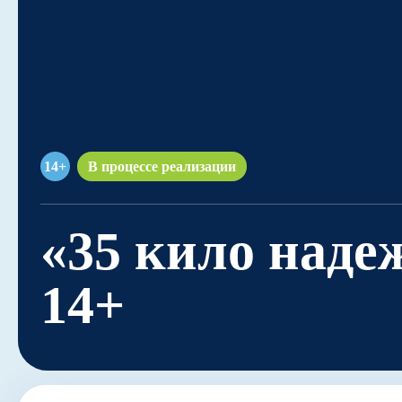
Навигатор
14+
В процессе реализации
«35 кило наде
14+