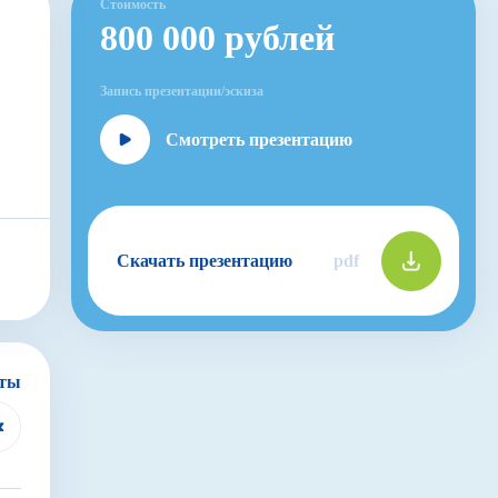
Стоимость
800 000 рублей
Запись презентации/эскиза
Смотреть презентацию
а
Скачать презентацию
pdf
кты
х