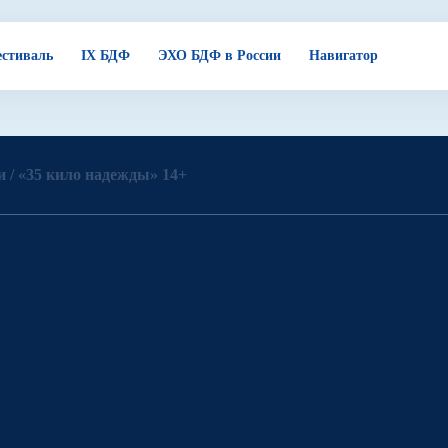
стиваль
IX БДФ
ЭХО БДФ в России
Навигатор
 /
«35 кило надежды» 14+