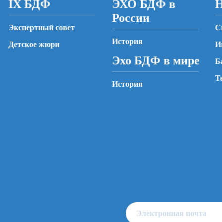
IX БДФ
ЭХО БДФ в
Н
России
Экспертный совет
С
История
Детское жюри
И
Эхо БДФ в мире
Б
Т
История