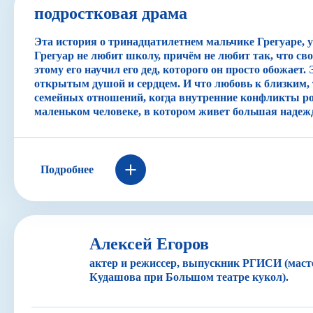
подростковая драма
Эта история о тринадцатилетнем мальчике Грегуаре, у 
Грегуар не любит школу, причём не любит так, что св
этому его научил его дед, которого он просто обожает.
открытым душой и сердцем. И что любовь к близким, т
семейных отношений, когда внутренние конфликты род
маленьком человеке, в котором живет большая надеж
35 кило надежды - история Грегора, ему 13 лет, золот
проблемы в школе и дома. У него не получается практи
чего его уже 2 раза оставляли на второй год. Все бы 
родителями. Единственное утешение - это мастерская д
Подробнее
он умело мастерит, и мечтает стать изобретателем.
Этот спектакль рассчитан на среднюю, либо малую сце
35 кило надежды - это комедия, соединяющая в себе с
Алексей Егоров
них одна, что нельзя сказать о фильмах. Мир мальчика 
актер и режиссер, выпускник РГИСИ (маст
остальной мир - состоит из блеклых, серых тонов, в
Кудашова при Большом театре кукол).
режиссеров тоже появится в этой истории. Симметри
основное художественное решение. Наш герой постепенн
его и привнося немного хаоса в этот устоявшийся мир