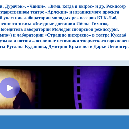
. Дурачок», «Чайки», «Зима, когда я вырос» и др. Режиссер
регор забегает в комнату, хлопая дверью, и падает на кровать
сударственном театре «Арлекин» и независимого проекта
ет нам все, что произошло с ним от рождения до того момента,
й участник лаборатории молодых режиссеров БТК-Лаб,
е события, делая из учителей больше гротесковых
ешного эскиза «Звездные дневники Ийона Тихого»,
кол, ведь в детстве все кажется гигантским. Финал мы
 Победитель лаборатории Молодой сибирской режиссуры,
м придется пережить все еще раз.
мпо») и лаборатории «Страшно интересно» в театре Куклаб
зыка и поэзия – основные источники творческого вдохнове
а, она меняется по мере взросления и внутренних изменений,
боты Руслана Кудашова, Дмитрия Крымова и Дарьи Левингер.
ым столом он попадает на урок, в шкафу проживает дед, за
олом, которые бесконечно ссорятся.
лог. На встречах с ней открывается что-то потаённое. Но это
кру, и всех приводит к общему знаменателю.
ь его сделать (вторая часть, конечно, относиться к
когда внутренние конфликты родителей очень больно
еке, в котором живет большая надежда! "Вот что я тебе
ь счастливым, а я не люблю, слышишь, не люблю людей,
 счастливым, черт побери! Делай что-нибудь, чтобы быть