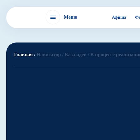
Меню
Афиша
Фе
Фестиваль
Главная /
Навигатор /
База идей /
В процессе реализации
IX БДФ
ЭХО БДФ в России
ЭХО БДФ в мире