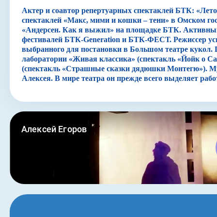
Актер и соавтор репертуарных спектаклей БТК: «Летов
Все начинается после очередной ссоры с родителями. Г
спектаклей «Макс, мими и кошки – тени» в Омском го
Рассказ Грегора - это своего рода исповедь, он поведа
«Андерсен. Как я выжил» на площадке БТК. Активны
пока он ни забежал в комнату, конечно приукрашая вс
фестивалей БТК-Generation и БТК-ФЕСТ. Режиссер усп
персонажей-масок, а разницу масштабов с помощью ку
выбранного для постановки в Большом театре кукол.
увидим уже в реальном времени. Нам вместе с Грегоро
лаборатории «Живая классика» (спектакль «Йойк о Са
(спектакль «Страшные сказки дядюшки Монтегю»). Му
Комната Грегора - олицетворение его внутреннего мир
Алексея. В мире театра он прежде всего выделяет ра
она и является главным местом действия. За письменн
дверью, в проеме, мы видим родителей за кухонным ст
Главный антагонист в нашей истории - семейный психо
никогда не помогает, а наоборот забирает из жизни ис
Эта история о выборе своего пути, и о возможности дат
родителям). А ещё это история семейных отношений, 
откликаются на детях. Эта история о маленьком челов
скажу, дружок: несчастным быть куда легче, чем быт
которые ищут легких путей. Не выношу нытиков! Будь
счастливым!" (С) Дед-Леон.