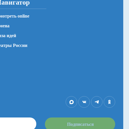
авигатор
мотреть online
мена
аза идей
еатры России
Подписаться