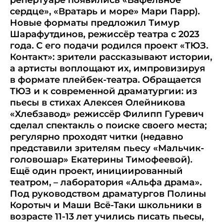
репертуаре появились «Вафельное
сердце», «Вратарь и море» Мари Парр).
Новые форматы предложил Тимур
Шарафутдинов, режиссёр театра с 2023
года. С его подачи родился проект «ТЮЗ.
Контакт»: зрители рассказывают истории,
а артисты воплощают их, импровизируя
в формате плейбек-театра. Обращается
ТЮЗ и к современной драматургии: из
пьесы в стихах Алексея Олейникова
«Хлебзавод» режиссёр Филипп Гуревич
сделал спектакль о поиске своего места;
регулярно проходят читки (недавно
представили зрителям пьесу «Мальчик-
головошар» Екатерины Тимофеевой).
Ещё один проект, инициированный
театром, – лаборатория «Альфа драма».
Под руководством драматургов Полины
Коротыч и Маши Всё-Таки школьники в
возрасте 11-13 лет учились писать пьесы,