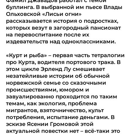
Фамил Джавадов работал с темой
буллинга. В выбранной им пьесе Влады
Ольховской «Лисьи огни»
рассказывается история о подростках,
которых везут в загородный пансионат
на перевоспитание после их
издевательств над одноклассниками.
«Курт и рыба» – первая часть тетралогии
про Курта, водителя портового трака. В
этом цикле Эрленд Лу смешивает
незатейливые истории об обычной
норвежской семье со сказочными
происшествиями, юмором и
завуалированно проходится по таким
темам, как экология, проблема
мигрантов, взяточничество, культ
потребления, испытание деньгами. В
эскизе Ясении Громовой этой
актуальной повестки нет – всё-таки это