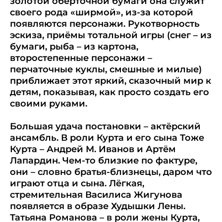
золотой обёрточной бумаги она служит
своего рода «ширмой», из-за которой
появляются персонажи. Рукотворность
эскиза, приёмы тотальной игры (снег – из
бумаги, рыба – из картона,
второстепенные персонажи –
перчаточные куклы, смешные и милые)
приближает этот яркий, сказочный мир к
детям, показывая, как просто создать его
своими руками.
Большая удача постановки – актёрский
ансамбль. В роли Курта и его сына Тоже
Курта – Андрей М. Иванов и Артём
Лапардин. Чем-то близкие по фактуре,
они – словно братья-близнецы, даром что
играют отца и сына. Лёгкая,
стремительная Василиса Жигунова
появляется в образе Худышки Лены.
Татьяна Романова – в роли жены Курта,