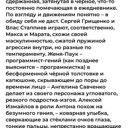
сдержанная, затянутая в чёрное, что-то
постоянно помечающая в ежедневнике.
По взгляду и движениям понятно – в
обиду себя не даст. Сергей Грищенко и
Влас Стаппиев играют, соответственно,
Макса и Марата, схожи своей
маскулинностью, сжатой пружиной
агрессии внутри, но разные по
темпераменту. Женя-Паук –
программист-гений (как позднее
выяснится – программистка) в
бесформенной чёрной толстовке и
капюшоне, скрывающем до поры до
времени лицо – Ангелина Савченко
делает из своего персонажа угловатого,
резкого подростка-изгоя. Алексей
Измайлов в роли Антона похож на
безумного гения, – коварная улыбка,
сверкающие за стёклами очков глаза,
тонкие пальцы, непрестанно вращающие