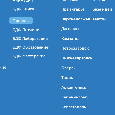
Анимация
БДФ Книга
Приангарье
База идей
Верхневолжье
Театры
Проекты
Дагестан
БДФ Питчинг
БДФ Лаборатория
Камчатка
БДФ Образование
Петрозаводск
БДФ Мастерские
Нижневартовск
ние
Озерск
Тверь
Архангельск
Калининград
Севастополь