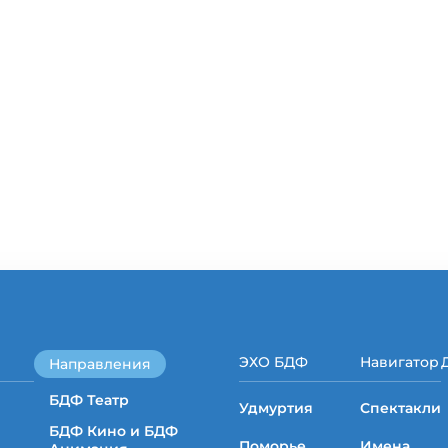
ЭХО БДФ
Навигатор
Направления
БДФ Театр
Удмуртия
Спектакли
БДФ Кино и БДФ
Поморье
Имена