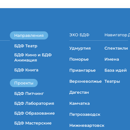
ЭХО БДФ
Навигатор
Направления
БДФ Театр
Удмуртия
Спектакли
БДФ Кино и БДФ
Поморье
Имена
Анимация
БДФ Книга
Приангарье
База идей
Верхневолжье
Театры
Проекты
Дагестан
БДФ Питчинг
БДФ Лаборатория
Камчатка
БДФ Образование
Петрозаводск
БДФ Мастерские
Нижневартовск