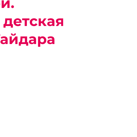
й.
 детская
Гайдара