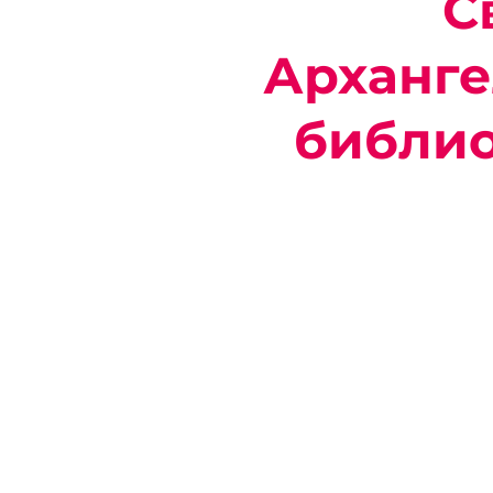
С
Арханге
библио