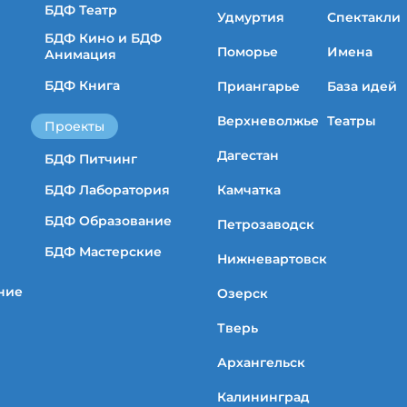
БДФ Театр
Удмуртия
Спектакли
БДФ Кино и БДФ
Поморье
Имена
Анимация
БДФ Книга
Приангарье
База идей
Верхневолжье
Театры
Проекты
Дагестан
БДФ Питчинг
БДФ Лаборатория
Камчатка
БДФ Образование
Петрозаводск
БДФ Мастерские
Нижневартовск
ние
Озерск
Тверь
Архангельск
Калининград