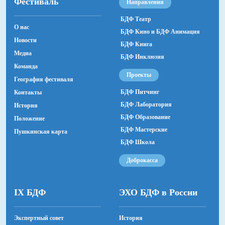
Фестиваль
Направления
БДФ Театр
О нас
БДФ Кино и БДФ Анимация
Новости
БДФ Книга
Медиа
БДФ Инклюзия
Команда
Проекты
География фестиваля
БДФ Питчинг
Контакты
БДФ Лаборатория
История
БДФ Образование
Положение
БДФ Мастерские
Пушкинская карта
БДФ Школа
Доброкасса
IX БДФ
ЭХО БДФ в России
Экспертный совет
История