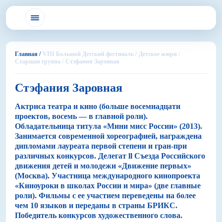
Главная /
VIII Большой Детский фестиваль /
Детское жюри /
Старшая группа /
Стэфания Заровная
Стэфания Заровная
Актриса театра и кино (больше восемнадцати
проектов, восемь — в главной роли).
Обладательница титула «Мини мисс России» (2013).
Занимается современной хореографией, награждена
дипломами лауреата первой степени и гран-при
различных конкурсов. Делегат ll Съезда Российского
движения детей и молодежи «Движение первых»
(Москва). Участница международного кинопроекта
«Киноуроки в школах России и мира» (две главные
роли). Фильмы с ее участием переведены на более
чем 10 языков и переданы в страны БРИКС.
Победитель конкурсов художественного слова.