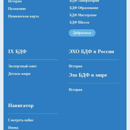
БДФ Лаборатория
История
БДФ Образование
Положение
БДФ Мастерские
Пушкинская карта
БДФ Школа
Доброкасса
IX БДФ
ЭХО БДФ в России
Экспертный совет
История
Детское жюри
Эхо БДФ в мире
История
Навигатор
Смотреть online
Имена