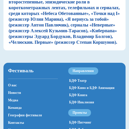
второстепенные, эпизодические роли в
короткометражных лентах, телефильмах и сериалах,
среди которых «Небеса Обетованные», «Точки над I»
(режиссер Юлия Марина), «Я вернусь за тобой»
(режиссер Антон Павлючик), сериалы «Неверные»
(режиссер Алексей Кузьмин-Тарасов), «Киберпапа»
(режиссеры Эдуард Бордуков, Владимир Болгов),
«Челюскин. Первые» (режиссер Степан Коршунов).
Фестиваль
Направления
БДФ Театр
О нас
БДФ Кино и БДФ Анимация
Новости
БДФ Книга
Медиа
БДФ Инклюзия
Команда
Проекты
География фестиваля
БДФ Питчинг
Контакты