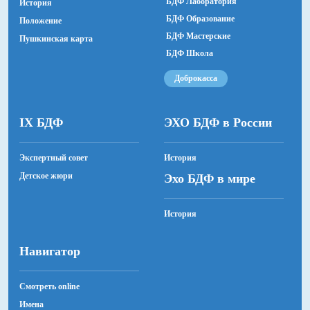
БДФ Лаборатория
История
БДФ Образование
Положение
БДФ Мастерские
Пушкинская карта
БДФ Школа
Доброкасса
IX БДФ
ЭХО БДФ в России
Экспертный совет
История
Детское жюри
Эхо БДФ в мире
История
Навигатор
Смотреть online
Имена