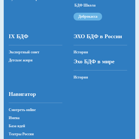
БДФ Школа
Доброкасса
IX БДФ
ЭХО БДФ в России
Экспертный совет
История
Детское жюри
Эхо БДФ в мире
История
Навигатор
Смотреть online
Имена
База идей
Театры России