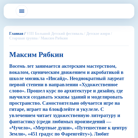
Главная /
VIII Большой Детский фестиваль /
Детское жюри /
Старшая группа /
Максим Рябкин
Максим Рябкин
Восемь лет занимается актерским мастерством,
вокалом, сценическим движением и акробатикой в
школе мюзикла «Инсайд». Неоднократный лауреат
первой степени в направлении «Художественное
слово». Прошел курс по архитектуре и дизайну, где
научился создавать эскизы зданий и моделировать
пространство. Самостоятельно обучается игре на
гитаре, играет на блокфлейте и укулеле. С
увлечением читает художественную литературу и
фантастику (среди любимых произведений —
«Чучело», «Мертвые души», «Путешествие к центру
Земли», «451 градус по Фаренгейту»). Любит