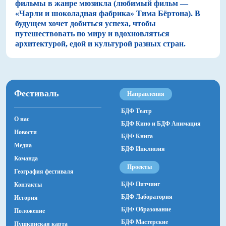
фильмы в жанре мюзикла (любимый фильм —
«Чарли и шоколадная фабрика» Тима Бёртона). В
будущем хочет добиться успеха, чтобы
путешествовать по миру и вдохновляться
архитектурой, едой и культурой разных стран.
Фестиваль
Направления
БДФ Театр
О нас
БДФ Кино и БДФ Анимация
Новости
БДФ Книга
Медиа
БДФ Инклюзия
Команда
Проекты
География фестиваля
БДФ Питчинг
Контакты
БДФ Лаборатория
История
БДФ Образование
Положение
БДФ Мастерские
Пушкинская карта