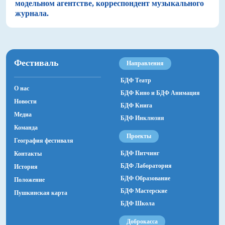
модельном агентстве, корреспондент музыкального
журнала.
Фестиваль
Направления
БДФ Театр
О нас
БДФ Кино и БДФ Анимация
Новости
БДФ Книга
Медиа
БДФ Инклюзия
Команда
Проекты
География фестиваля
БДФ Питчинг
Контакты
БДФ Лаборатория
История
БДФ Образование
Положение
БДФ Мастерские
Пушкинская карта
БДФ Школа
Доброкасса