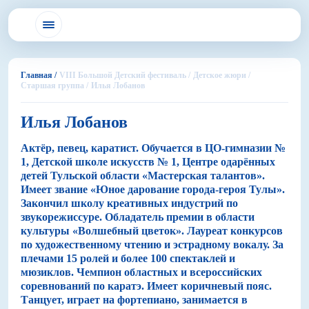
Главная /
VIII Большой Детский фестиваль /
Детское жюри /
Старшая группа /
Илья Лобанов
Илья Лобанов
Актёр, певец, каратист. Обучается в ЦО-гимназии №
1, Детской школе искусств № 1, Центре одарённых
детей Тульской области «Мастерская талантов».
Имеет звание «Юное дарование города-героя Тулы».
Закончил школу креативных индустрий по
звукорежиссуре. Обладатель премии в области
культуры «Волшебный цветок». Лауреат конкурсов
по художественному чтению и эстрадному вокалу. За
плечами 15 ролей и более 100 спектаклей и
мюзиклов. Чемпион областных и всероссийских
соревнований по каратэ. Имеет коричневый пояс.
Танцует, играет на фортепиано, занимается в