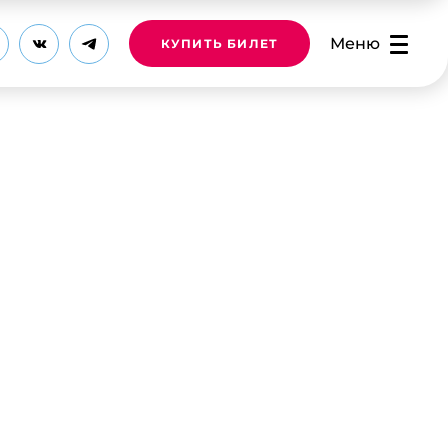
Меню
КУПИТЬ БИЛЕТ
й
ый руководитель
венного совета федерального
«Единая Россия» «Культура малой
ртист России