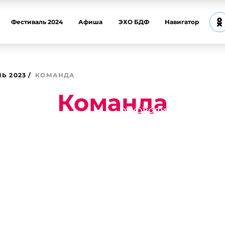
Фестиваль 2024
Афиша
ЭХО БДФ
Навигатор
БЕЗРУКОВ Серге
Витальевич
Художественн
Ь 2023
КОМАНДА
фестиваля
Команда
руководитель общест
партийного проекта 
Родины», народный а