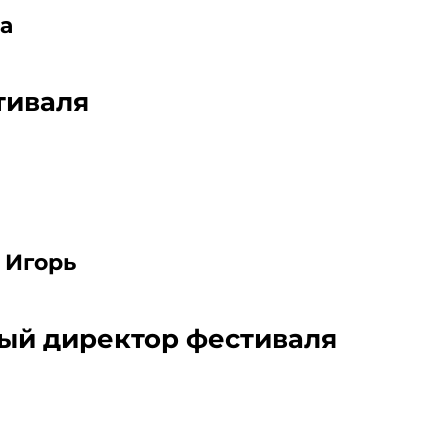
а
тиваля
 Игорь
ый директор фестиваля