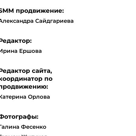
SMM продвижение:
Александра Сайдгариева
Редактор:
Ирина Ершова
Редактор сайта,
координатор по
продвижению:
Катерина Орлова
Фотографы:
Галина Фесенко