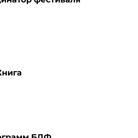
Книга
ограмм БДФ