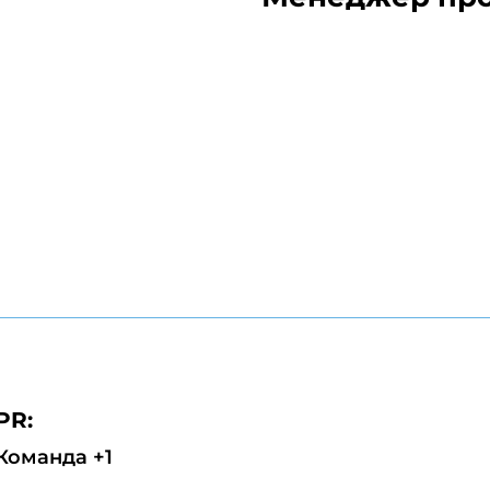
PR:
Команда +1