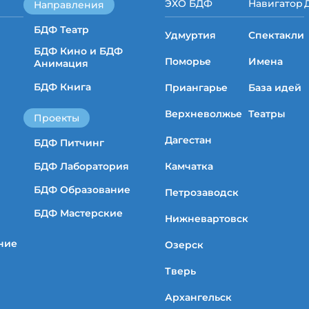
ЭХО БДФ
Навигатор
Направления
БДФ Театр
Удмуртия
Спектакли
БДФ Кино и БДФ
Поморье
Имена
Анимация
БДФ Книга
Приангарье
База идей
Верхневолжье
Театры
Проекты
Дагестан
БДФ Питчинг
БДФ Лаборатория
Камчатка
БДФ Образование
Петрозаводск
БДФ Мастерские
Нижневартовск
ние
Озерск
Тверь
Архангельск