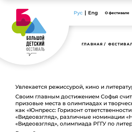
|
Рус
Eng
О фестивале
ГЛАВНАЯ
ФЕСТИВАЛ
Увлекается режиссурой, кино и литерат
Своим главным достижением Софья счи
призовые места в олимпиадах и творческ
как «Юнпресс: Горизонт ответственности»
«Видеовзгляд», различные номинации «
«Видеовзгляд», олимпиада РГГУ по литера