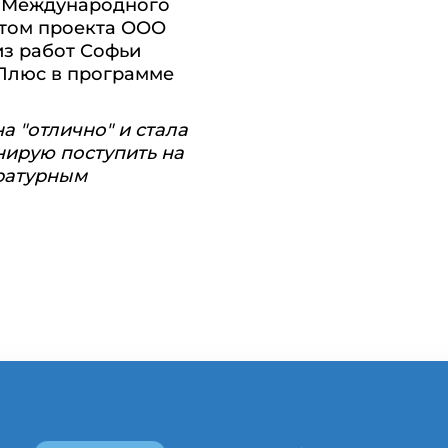
м Международного
нтом проекта ООО
из работ Софьи
 Плюс в программе
а "отлично" и стала
нирую поступить на
ературным