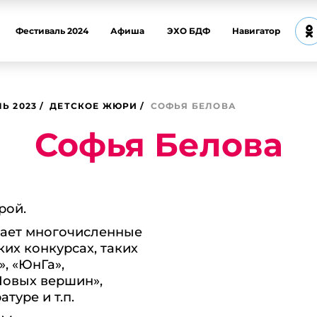
Фестиваль 2024
Афиша
ЭХО БДФ
Навигатор
Ь 2023
ДЕТСКОЕ ЖЮРИ
СОФЬЯ БЕЛОВА
Софья Белова
урой.
тает многочисленные
их конкурсах, таких
, «ЮнГа»,
Новых вершин»,
туре и т.п.