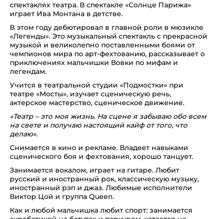
спектаклях театра. В спектакле «Солнце Парижа»
играет Ива Монтана в детстве.
В этом году дебютировал в главной роли в мюзикле
«Легенды». Это музыкальный спектакль с прекрасной
музыкой и великолепно поставленными боями от
чемпионов мира по арт-фехтованию, рассказывает о
приключениях мальчишки Вовки по мифам и
легендам.
Учится в театральной студии «Подмостки» при
театре «Мосты», изучает сценическую речь,
актерское мастерство, сценическое движение.
«Театр – это моя жизнь. На сцене я забываю обо всем
на свете и получаю настоящий кайф от того, что
делаю».
Снимается в кино и рекламе. Владеет навыками
сценического боя и фехтования, хорошо танцует.
Занимается вокалом, играет на гитаре. Любит
русский и иностранный рок, классическую музыку,
иностранный рэп и джаз. Любимые исполнители
Виктор Цой и группа Queen.
Как и любой мальчишка любит спорт: занимается