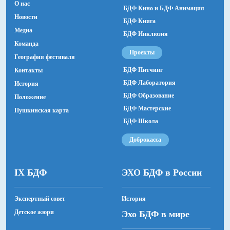
О нас
БДФ Кино и БДФ Анимация
Новости
БДФ Книга
Медиа
БДФ Инклюзия
Команда
Проекты
География фестиваля
БДФ Питчинг
Контакты
БДФ Лаборатория
История
БДФ Образование
Положение
БДФ Мастерские
Пушкинская карта
БДФ Школа
Доброкасса
IX БДФ
ЭХО БДФ в России
Экспертный совет
История
Детское жюри
Эхо БДФ в мире