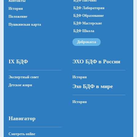
БДФ Питчинг
Контакты
БДФ Лаборатория
История
БДФ Образование
Положение
БДФ Мастерские
Пушкинская карта
БДФ Школа
Доброкасса
IX БДФ
ЭХО БДФ в России
Экспертный совет
История
Детское жюри
Эхо БДФ в мире
История
Навигатор
Смотреть online