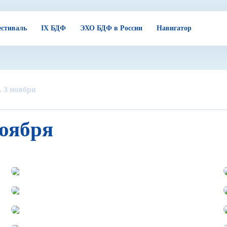
стиваль
IX БДФ
ЭХО БДФ в России
Навигатор
 3 ноября
ноября