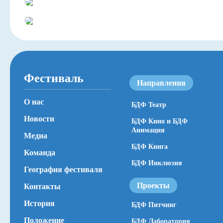
Навигатор
Фестиваль
Направления
О нас
БДФ Театр
Новости
БДФ Кино и БДФ
Анимация
Медиа
БДФ Книга
Команда
БДФ Инклюзия
География фестиваля
Проекты
Контакты
История
БДФ Питчинг
Положение
БДФ Лаборатория