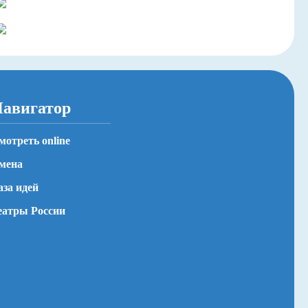
авигатор
мотреть online
мена
аза идей
еатры России