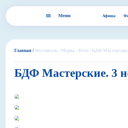
Меню
Афиша
Фе
Фестиваль
Главная /
Фестиваль /
Медиа /
Фото /
БДФ Мастерские.
IX БДФ
БДФ Мастерские. 3 
ЭХО БДФ в России
ЭХО БДФ в мире