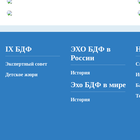
IX БДФ
ЭХО БДФ в
Н
России
Экспертный совет
С
История
Детское жюри
И
Эхо БДФ в мире
Б
Т
История