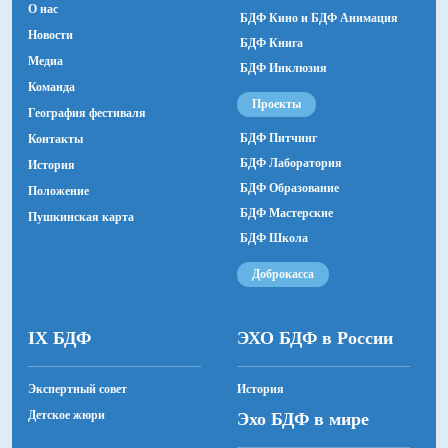
О нас
БДФ Кино и БДФ Анимация
Все
Новости
БДФ Книга
Медиа
БДФ Инклюзия
Команда
Все
Проекты
География фестиваля
БДФ Питчинг
Контакты
БДФ Лаборатория
История
Все
БДФ Образование
Положение
БДФ Мастерские
Пушкинская карта
БДФ Школа
Пушкинская карта
Доброкасса
Показать прошедшие
IX БДФ
ЭХО БДФ в России
Экспертный совет
История
Детское жюри
Эхо БДФ в мире