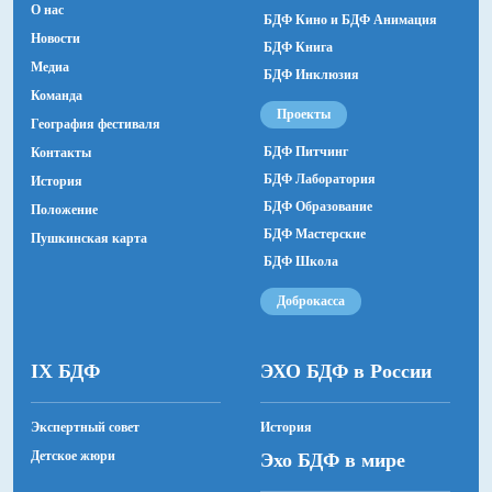
О нас
БДФ Кино и БДФ Анимация
Все
Новости
БДФ Книга
Медиа
БДФ Инклюзия
Команда
Все
Проекты
География фестиваля
БДФ Питчинг
Контакты
БДФ Лаборатория
История
Все
БДФ Образование
Положение
БДФ Мастерские
Пушкинская карта
БДФ Школа
Пушкинская карта
Доброкасса
Показать прошедшие
IX БДФ
ЭХО БДФ в России
Экспертный совет
История
Детское жюри
Эхо БДФ в мире