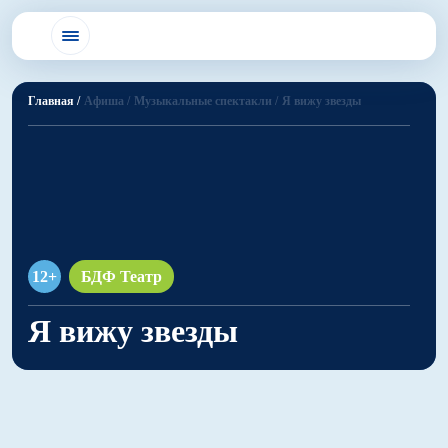
Главная /
Афиша /
Музыкальные спектакли /
Я вижу звезды
12+
БДФ Театр
Я вижу звезды