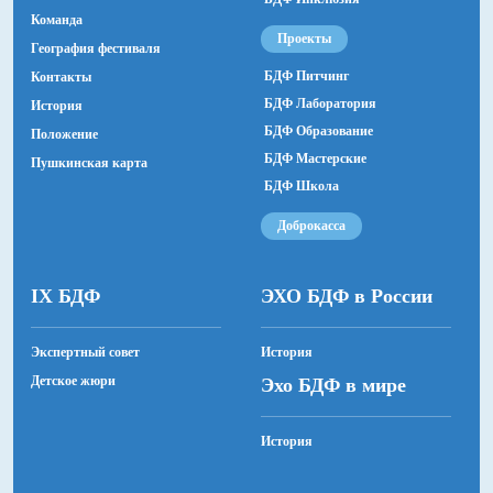
Художник по свету
Команда
Борис Карташёв
Проекты
География фестиваля
Педагог по кукловождению
БДФ Питчинг
Контакты
Оксана Царёва
БДФ Лаборатория
История
БДФ Образование
Положение
Руководитель проекта
БДФ Мастерские
Илья Александров
Пушкинская карта
БДФ Школа
Актеры
Доброкасса
Театр танца «Диалог»
Игорь Юдин, Софья Одинцова, Николь Савельева,
Валерия Чумакова, Арина Короленко, Мария
IX БДФ
ЭХО БДФ в России
Никитина, Илария Никитина, Софья Смирнова,
Мария Мерчина, Софья Орловская, Никита Мосин,
Артём Гейкер, Артемий Саменко, Вячеслав
Экспертный совет
История
Окладников.
Детское жюри
Эхо БДФ в мире
Музыканты
Фёдор Сенчуков, Александр Лопатин, Евгения
История
Тагвей, Дарина Тофан, Анна Бойко, Александра
Михаль, Александра Баленко.